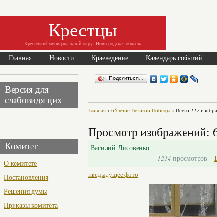
Крестцы
Крестецкий муниципальный округ Новгородская область
Главная
Новости
Краеведение
Календарь событий
Поделиться…
Версия для
слабовидящих
Главная
»
65летие Великой Победы
» Всего
112
изобра
Просмотр изображений: 
Комитет
Василий Лисовенко
1214
просмотров
О комитете
предыдущее фото
Постановления
Решения думы
Приказы комитета