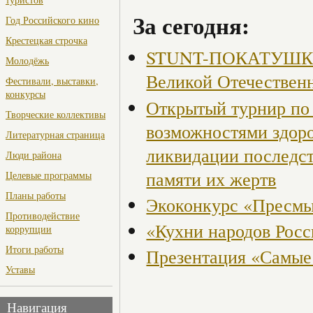
За сегодня:
Год Российского кино
Крестецкая строчка
STUNT-ПОКАТУШКИ, 
Молодёжь
Великой Отечествен
Фестивали, выставки,
конкурсы
Открытый турнир по 
Творческие коллективы
возможностями здор
Литературная страница
ликвидации последст
Люди района
памяти их жертв
Целевые программы
Планы работы
Экоконкурс «Пресмы
Противодействие
«Кухни народов Рос
коррупции
Итоги работы
Презентация «Самые
Уставы
Навигация