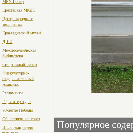
МКУ Центр
Крестецкая МКДС
Центр народного
творчества
Краеведческий музей
ДШИ
Межпоселенческая
библиотека
Спортивный центр
Физкультурно-
оздоровительный
комплекс
Регламенты
Год Литературы
70-летие Победы
Общественный совет
Популярное сод
Информация для
туристов