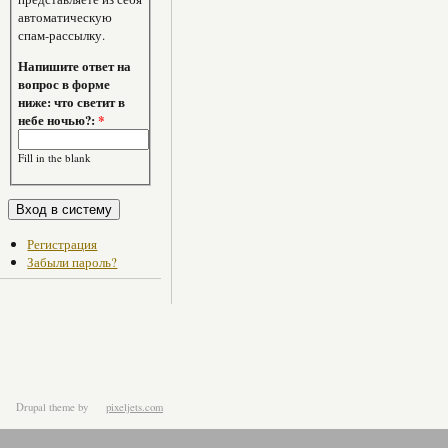
автоматическую
спам-рассылку.
Напишите ответ на
вопрос в форме
ниже: что светит в
небе ночью?:
*
Fill in the blank
Регистрация
Забыли пароль?
Drupal theme
by
pixeljets.com
ver.1.4