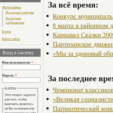
За всё время:
Фотографии
Последние альбомы
Конкурс муниципаль
Последние
изображения
8 марта в районном 
Блоги
Карнавал Сказки 200
Карта сайта
Партизанское движен
«Мы за здоровый об
Вход в систему
Имя пользователя:
*
За последнее вре
Пароль:
*
Чемпионат классико
КАПЧА
Этот вопрос задается
«Великая социалист
для того, чтобы
выяснить, являетесь
Патриотический кон
ли Вы человеком или
представляете из себя