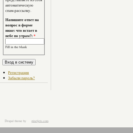
автоматическую
спам-рассылку.
Напишите ответ на
вопрос в форме
ниже: что встает в
небе по утрам?:
*
Fill in the blank
Регистрация
Забыли пароль?
Drupal theme
by
pixeljets.com
ver.1.4