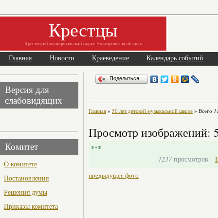
Крестцы
Крестецкий муниципальный округ Новгородская область
Главная
Новости
Краеведение
Календарь событий
Поделиться…
Версия для
слабовидящих
Главная
»
50 лет детской музыкальной школе
» Всего
1
Просмотр изображений: 5
Комитет
***
1237
просмотров
О комитете
предыдущее фото
Постановления
Решения думы
Приказы комитета