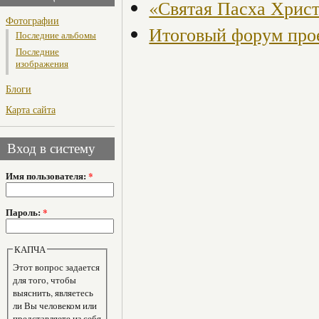
«Святая Пасха Хрис
Фотографии
Итоговый форум про
Последние альбомы
Последние
изображения
Блоги
Карта сайта
Вход в систему
Имя пользователя:
*
Пароль:
*
КАПЧА
Этот вопрос задается
для того, чтобы
выяснить, являетесь
ли Вы человеком или
представляете из себя