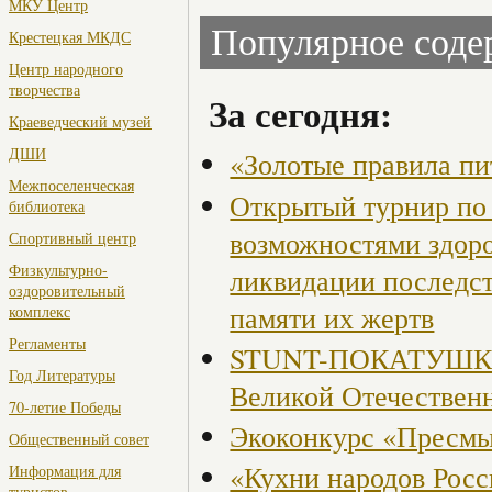
МКУ Центр
Популярное сод
Крестецкая МКДС
Центр народного
творчества
За сегодня:
Краеведческий музей
ДШИ
«Золотые правила пи
Межпоселенческая
Открытый турнир по 
библиотека
возможностями здор
Спортивный центр
Физкультурно-
ликвидации последст
оздоровительный
памяти их жертв
комплекс
Регламенты
STUNT-ПОКАТУШКИ, 
Год Литературы
Великой Отечествен
70-летие Победы
Экоконкурс «Пресмы
Общественный совет
«Кухни народов Рос
Информация для
туристов