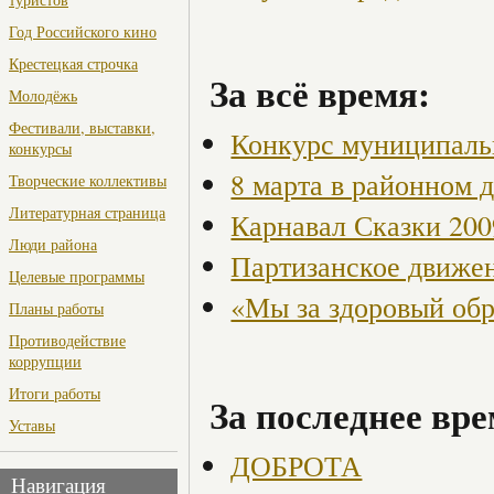
Год Российского кино
Крестецкая строчка
За всё время:
Молодёжь
Фестивали, выставки,
Конкурс муниципаль
конкурсы
8 марта в районном 
Творческие коллективы
Литературная страница
Карнавал Сказки 200
Люди района
Партизанское движен
Целевые программы
«Мы за здоровый об
Планы работы
Противодействие
коррупции
Итоги работы
За последнее вре
Уставы
ДОБРОТА
Навигация