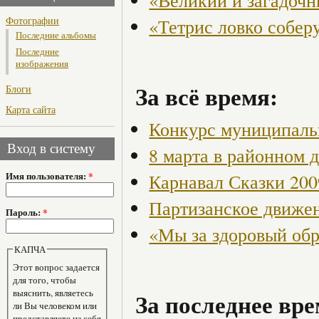
«Великий и загадоч
Фотографии
«Тетрис ловко собер
Последние альбомы
Последние
изображения
За всё время:
Блоги
Карта сайта
Конкурс муниципаль
Вход в систему
8 марта в районном 
Имя пользователя:
*
Карнавал Сказки 200
Партизанское движен
Пароль:
*
«Мы за здоровый об
КАПЧА
Этот вопрос задается
для того, чтобы
выяснить, являетесь
За последнее вре
ли Вы человеком или
представляете из себя