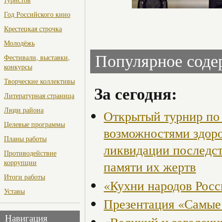
Год Российского кино
Крестецкая строчка
Молодёжь
Популярное сод
Фестивали, выставки,
конкурсы
Творческие коллективы
За сегодня:
Литературная страница
Люди района
Открытый турнир по 
Целевые программы
возможностями здор
Планы работы
ликвидации последст
Противодействие
коррупции
памяти их жертв
Итоги работы
«Кухни народов Рос
Уставы
Презентация «Самые
Навигация