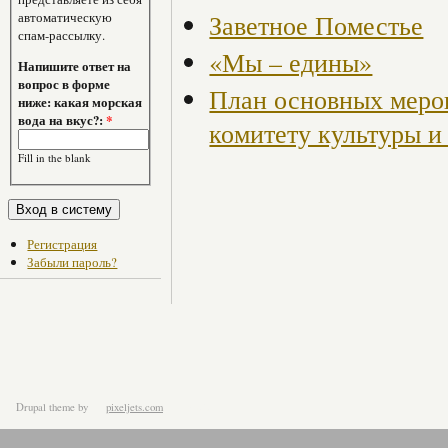
Заветное Поместье
автоматическую
спам-рассылку.
«Мы – едины»
Напишите ответ на
вопрос в форме
План основных меро
ниже: какая морская
вода на вкус?:
*
комитету культуры и
Fill in the blank
Регистрация
Забыли пароль?
Drupal theme
by
pixeljets.com
ver.1.4