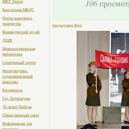
106
просмот
МКУ Центр
Крестецкая МКДС
Центр народного
творчества
предыдущее фото
Краеведческий музей
ДШИ
Межпоселенческая
библиотека
Спортивный центр
Физкультурно-
оздоровительный
комплекс
Регламенты
Год Литературы
70-летие Победы
Общественный совет
Информация для
туристов