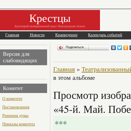
Крестцы
Крестецкий муниципальный округ Новгородская область
Главная
Новости
Краеведение
Календарь событий
Поделиться…
Версия для
слабовидящих
Главная
»
Театрализованный
в этом альбоме
Комитет
Просмотр изобра
О комитете
«45-й. Май. Побе
Постановления
Решения думы
***
Приказы комитета