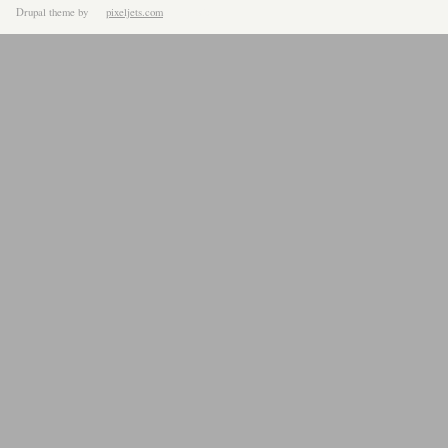
Drupal theme
by
pixeljets.com
ver.1.4