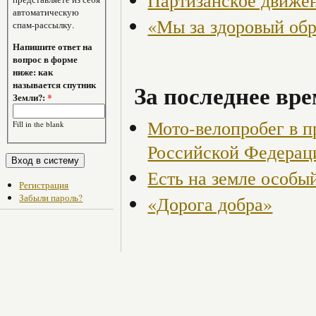
Партизанское движен
автоматическую
«Мы за здоровый об
спам-рассылку.
Напишите ответ на
вопрос в форме
ниже: как
называется спутник
За последнее вре
Земли?:
*
Мото-велопробег в п
Fill in the blank
Российской Федерац
Есть на земле особый
Регистрация
Забыли пароль?
«Дорога добра»