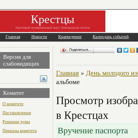
Крестцы
Крестецкий муниципальный округ Новгородская область
Главная
Новости
Краеведение
Календарь событий
Поделиться…
Версия для
слабовидящих
Главная
»
День молодого из
альбоме
Комитет
Просмотр изобра
О комитете
в Крестцах
Постановления
Решения думы
Вручение паспорта
Приказы комитета