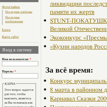
ликвидации последст
Фотографии
памяти их жертв
Последние альбомы
Последние
STUNT-ПОКАТУШКИ, 
изображения
Великой Отечествен
Блоги
Экоконкурс «Пресмы
Карта сайта
«Кухни народов Рос
Вход в систему
Имя пользователя:
*
За всё время:
Пароль:
*
Конкурс муниципаль
КАПЧА
8 марта в районном 
Этот вопрос задается
для того, чтобы
Карнавал Сказки 200
выяснить, являетесь
ли Вы человеком или
представляете из себя