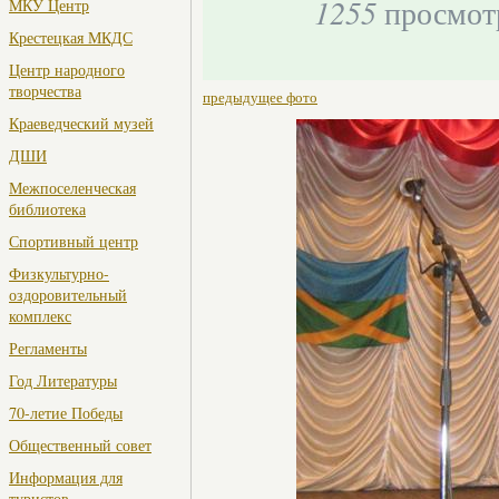
1255
просмот
МКУ Центр
Крестецкая МКДС
Центр народного
творчества
предыдущее фото
Краеведческий музей
ДШИ
Межпоселенческая
библиотека
Спортивный центр
Физкультурно-
оздоровительный
комплекс
Регламенты
Год Литературы
70-летие Победы
Общественный совет
Информация для
туристов