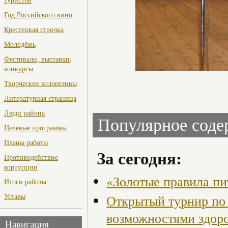
Год Российского кино
Крестецкая строчка
Молодёжь
Фестивали, выставки,
конкурсы
Творческие коллективы
Литературная страница
Люди района
Популярное сод
Целевые программы
Планы работы
За сегодня:
Противодействие
коррупции
«Золотые правила пи
Итоги работы
Уставы
Открытый турнир по 
возможностями здор
Навигация