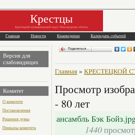
Крестцы
Крестецкий муниципальный округ Новгородская область
Главная
Новости
Краеведение
Календарь событий
Поделиться…
Версия для
слабовидящих
Главная
»
КРЕСТЕЦКОЙ СТР
Просмотр изоб
Комитет
- 80 лет
О комитете
Постановления
ансамбль Бэк Бойз.jp
Решения думы
1440
просмот
Приказы комитета