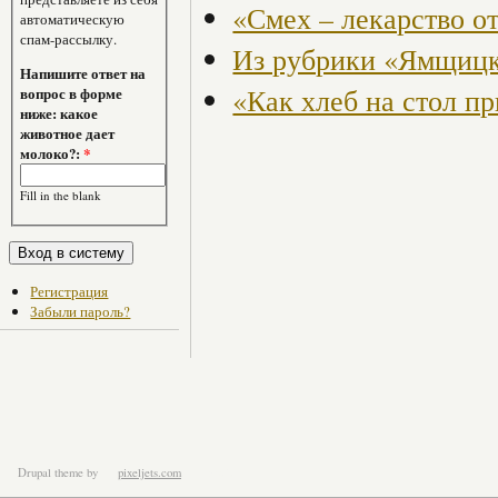
«Смех – лекарство от
автоматическую
спам-рассылку.
Из рубрики «Ямщицк
Напишите ответ на
«Как хлеб на стол п
вопрос в форме
ниже: какое
животное дает
молоко?:
*
Fill in the blank
Регистрация
Забыли пароль?
Drupal theme
by
pixeljets.com
ver.1.4