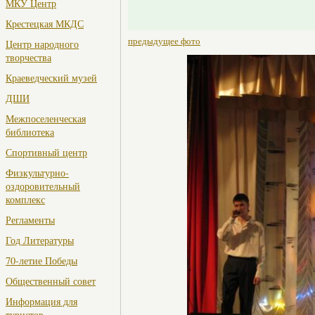
МКУ Центр
Крестецкая МКДС
предыдущее фото
Центр народного
творчества
Краеведческий музей
ДШИ
Межпоселенческая
библиотека
Спортивный центр
Физкультурно-
оздоровительный
комплекс
Регламенты
Год Литературы
70-летие Победы
Общественный совет
Информация для
туристов