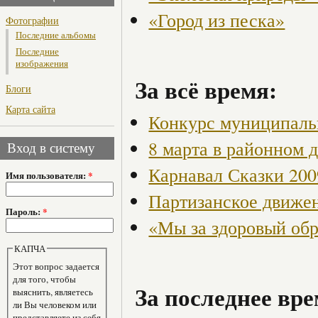
«Город из песка»
Фотографии
Последние альбомы
Последние
изображения
За всё время:
Блоги
Карта сайта
Конкурс муниципаль
8 марта в районном 
Вход в систему
Карнавал Сказки 200
Имя пользователя:
*
Партизанское движен
Пароль:
*
«Мы за здоровый об
КАПЧА
Этот вопрос задается
для того, чтобы
За последнее вре
выяснить, являетесь
ли Вы человеком или
представляете из себя