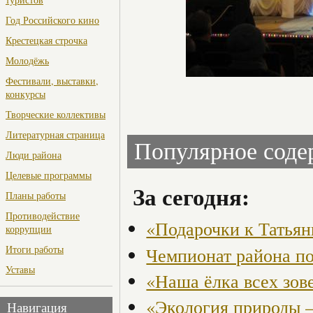
Год Российского кино
Крестецкая строчка
Молодёжь
Фестивали, выставки,
конкурсы
Творческие коллективы
Литературная страница
Популярное сод
Люди района
Целевые программы
За сегодня:
Планы работы
Противодействие
«Подарочки к Татья
коррупции
Итоги работы
Чемпионат района по
Уставы
«Наша ёлка всех зов
«Экология природы 
Навигация