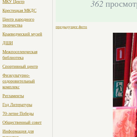
362
просмот
МКУ Центр
Крестецкая МКДС
Центр народного
творчества
предыдущее фото
Краеведческий музей
ДШИ
Межпоселенческая
библиотека
Спортивный центр
Физкультурно-
оздоровительный
комплекс
Регламенты
Год Литературы
70-летие Победы
Общественный совет
Информация для
туристов