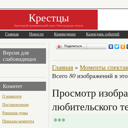
Крестцы
Крестецкий муниципальный округ Новгородская область
Главная
Новости
Краеведение
Календарь событий
Поделиться…
Версия для
слабовидящих
Главная
»
Моменты спектакл
80
Всего
изображений в это
Комитет
Просмотр изобра
О комитете
любительского те
Постановления
Решения думы
***
Приказы комитета