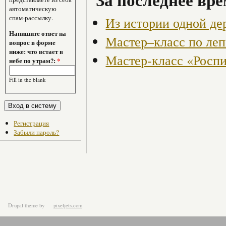
автоматическую
спам-рассылку.
Из истории одной де
Напишите ответ на
Мастер–класс по леп
вопрос в форме
ниже: что встает в
Мастер-класс «Роспи
небе по утрам?:
*
Fill in the blank
Регистрация
Забыли пароль?
Drupal theme
by
pixeljets.com
ver.1.4