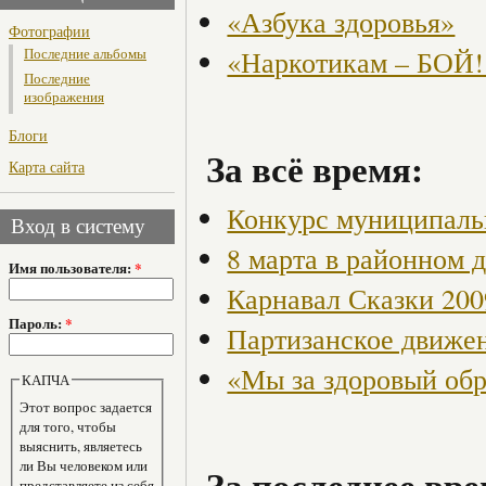
«Азбука здоровья»
Фотографии
«Наркотикам – БОЙ!
Последние альбомы
Последние
изображения
Блоги
За всё время:
Карта сайта
Конкурс муниципаль
Вход в систему
8 марта в районном 
Имя пользователя:
*
Карнавал Сказки 200
Пароль:
*
Партизанское движен
«Мы за здоровый об
КАПЧА
Этот вопрос задается
для того, чтобы
выяснить, являетесь
ли Вы человеком или
За последнее вре
представляете из себя