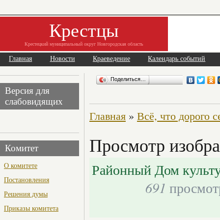
Крестцы
Крестецкий муниципальный округ Новгородская область
Главная
Новости
Краеведение
Календарь событий
Поделиться…
Версия для
слабовидящих
Главная
»
Всё, что дорого с
Просмотр изображ
Комитет
Районный Дом культ
О комитете
Постановления
691
просмот
Решения думы
Приказы комитета