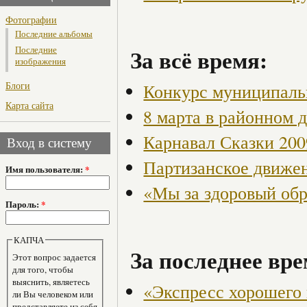
Фотографии
Последние альбомы
За всё время:
Последние
изображения
Блоги
Конкурс муниципаль
Карта сайта
8 марта в районном 
Карнавал Сказки 200
Вход в систему
Партизанское движен
Имя пользователя:
*
«Мы за здоровый об
Пароль:
*
КАПЧА
За последнее вре
Этот вопрос задается
для того, чтобы
выяснить, являетесь
«Экспресс хорошего
ли Вы человеком или
представляете из себя