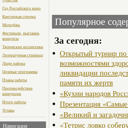
Год Российского кино
Крестецкая строчка
Популярное сод
Молодёжь
Фестивали, выставки,
За сегодня:
конкурсы
Творческие коллективы
Открытый турнир по 
Литературная страница
возможностями здор
Люди района
ликвидации последст
Целевые программы
Планы работы
памяти их жертв
Противодействие
«Кухни народов Рос
коррупции
Презентация «Самые
Итоги работы
Уставы
«Великий и загадоч
«Тетрис ловко собер
Навигация