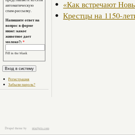
«Как встречают Нов
автоматическую
спам-рассылку.
Крестцы на 1150-лет
Напишите ответ на
вопрос в форме
ниже: какое
животное дает
молоко?:
*
Fill in the blank
Регистрация
Забыли пароль?
Drupal theme
by
pixeljets.com
ver.1.4