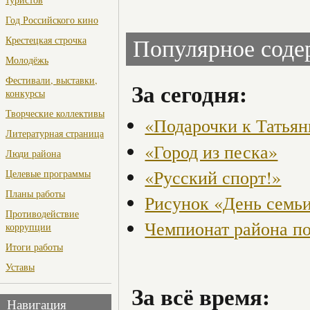
Год Российского кино
Крестецкая строчка
Популярное сод
Молодёжь
Фестивали, выставки,
За сегодня:
конкурсы
Творческие коллективы
«Подарочки к Татья
Литературная страница
«Город из песка»
Люди района
«Русский спорт!»
Целевые программы
Планы работы
Рисунок «День семьи
Противодействие
Чемпионат района по
коррупции
Итоги работы
Уставы
За всё время:
Навигация