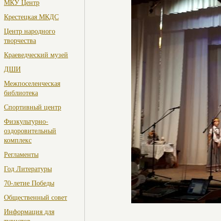
МКУ Центр
Крестецкая МКДС
Центр народного
творчества
Краеведческий музей
ДШИ
Межпоселенческая
библиотека
Спортивный центр
Физкультурно-
оздоровительный
комплекс
Регламенты
Год Литературы
70-летие Победы
Общественный совет
Информация для
туристов