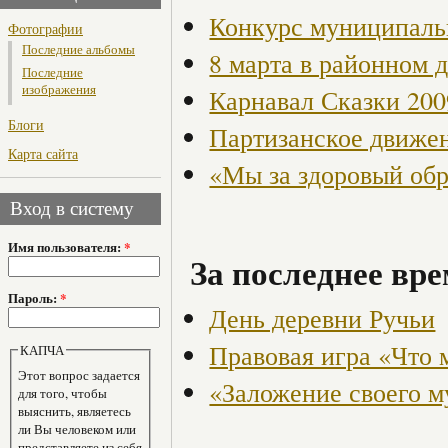
Конкурс муниципаль
Фотографии
Последние альбомы
8 марта в районном 
Последние
изображения
Карнавал Сказки 200
Блоги
Партизанское движен
Карта сайта
«Мы за здоровый об
Вход в систему
Имя пользователя:
*
За последнее вре
Пароль:
*
День деревни Ручьи
Правовая игра «Что 
КАПЧА
Этот вопрос задается
«Заложение своего м
для того, чтобы
выяснить, являетесь
ли Вы человеком или
представляете из себя