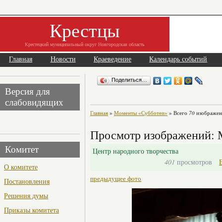
Крестцы
Крестецкий муниципальный округ Новгородская область
Главная
Новости
Краеведение
Календарь событий
Поделиться…
Версия для
слабовидящих
Главная
»
Моменты «Субботеи»
» Всего
70
изображени
Просмотр изображений: 
Комитет
Центр народного творчества
401
просмотров
О комитете
предыдущее фото
Постановления
Решения думы
Приказы комитета