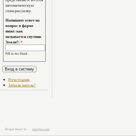
автоматическую
спам-рассылку.
Напишите ответ на
вопрос в форме
ниже: как
называется спутник
Земли?:
*
Fill in the blank
Регистрация
Забыли пароль?
Drupal theme
by
pixeljets.com
ver.1.4