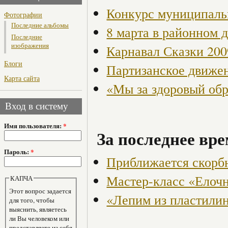
Конкурс муниципаль
Фотографии
Последние альбомы
8 марта в районном 
Последние
изображения
Карнавал Сказки 200
Блоги
Партизанское движен
Карта сайта
«Мы за здоровый об
Вход в систему
Имя пользователя:
*
За последнее вре
Пароль:
*
Приближается скорбн
Мастер-класс «Елоч
КАПЧА
Этот вопрос задается
«Лепим из пластили
для того, чтобы
выяснить, являетесь
ли Вы человеком или
представляете из себя