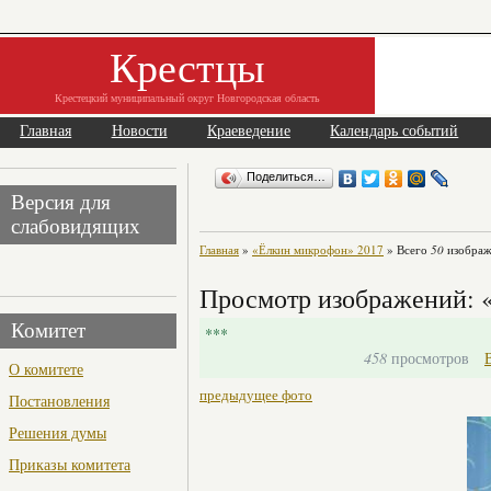
Крестцы
Крестецкий муниципальный округ Новгородская область
Главная
Новости
Краеведение
Календарь событий
Поделиться…
Версия для
слабовидящих
Главная
»
«Ёлкин микрофон» 2017
» Всего
50
изображ
Просмотр изображений: 
Комитет
***
458
просмотров
О комитете
предыдущее фото
Постановления
Решения думы
Приказы комитета