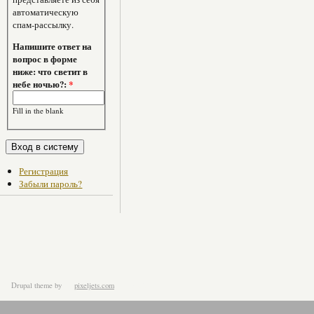
автоматическую
спам-рассылку.
Напишите ответ на
вопрос в форме
ниже: что светит в
небе ночью?:
*
Fill in the blank
Регистрация
Забыли пароль?
Drupal theme
by
pixeljets.com
ver.1.4