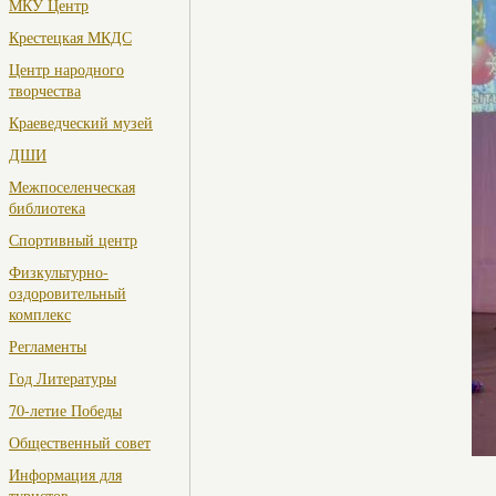
МКУ Центр
Крестецкая МКДС
Центр народного
творчества
Краеведческий музей
ДШИ
Межпоселенческая
библиотека
Спортивный центр
Физкультурно-
оздоровительный
комплекс
Регламенты
Год Литературы
70-летие Победы
Общественный совет
Информация для
туристов