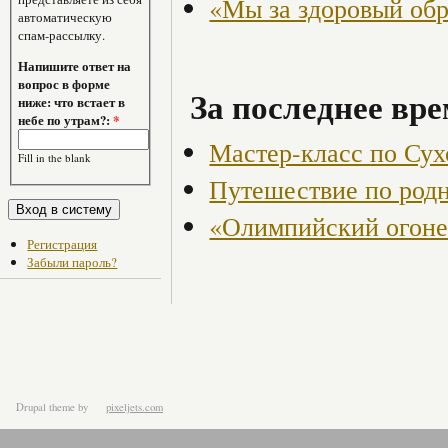
«Мы за здоровый об
автоматическую
спам-рассылку.
Напишите ответ на
вопрос в форме
За последнее вре
ниже: что встает в
небе по утрам?:
*
Мастер-класс по Сух
Fill in the blank
Путешествие по род
«Олимпийский огоне
Регистрация
Забыли пароль?
Drupal theme
by
pixeljets.com
ver.1.4