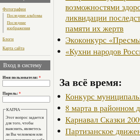
возможностями здор
Фотографии
ликвидации последст
Последние альбомы
Последние
памяти их жертв
изображения
Экоконкурс «Пресмы
Блоги
Карта сайта
«Кухни народов Рос
Вход в систему
Имя пользователя:
*
За всё время:
Пароль:
*
Конкурс муниципаль
8 марта в районном 
КАПЧА
Карнавал Сказки 200
Этот вопрос задается
для того, чтобы
выяснить, являетесь
Партизанское движен
ли Вы человеком или
представляете из себя