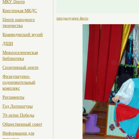
МКУ Центр
Крестецкая МКДС
предыдущее фото
Центр народного
творчества
Краеведческий музей
ДШИ
Межпоселенческая
библиотека
Спортивный центр
Физкультурно-
оздоровительный
комплекс
Регламенты
Год Литературы
70-летие Победы
Общественный совет
Информация для
туристов