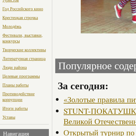
Год Российского кино
Крестецкая строчка
Молодёжь
Фестивали, выставки,
конкурсы
Творческие коллективы
Литературная страница
Популярное сод
Люди района
Целевые программы
За сегодня:
Планы работы
Противодействие
«Золотые правила пи
коррупции
Итоги работы
STUNT-ПОКАТУШКИ, 
Уставы
Великой Отечествен
Открытый турнир по 
Навигация