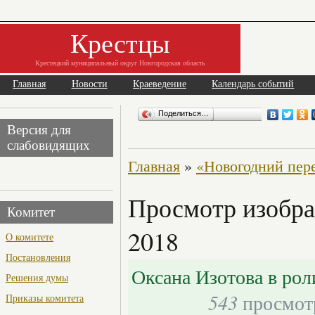
Крестцы
Крестецкий муниципальный округ Новгородская область
Главная
Новости
Краеведение
Календарь событий
Поделиться…
Версия для
слабовидящих
Главная
»
«Новогодний пер
Просмотр изобра
Комитет
2018
О комитете
Постановления
Оксана Изотова в ро
Решения думы
543
просмот
Приказы комитета