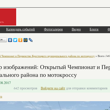
асть
Календарь событий
Фотогалереи
Видео
Блоги
Ф
ься…
 Чемпионат и Первенство Крестецкого муниципального района по мотокроссу
» Всего
146
 изображений: Открытый Чемпионат и Пер
льного района по мотокроссу
08.2017
642
просмотров
Войдите на сайт
для отправки комментариев
то