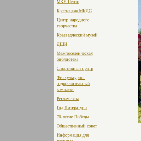
МКУ Центр
Крестецкая МКДС
Центр народного
творчества
Краеведческий музей
ДШИ
Межпоселенческая
библиотека
Спортивный центр
Физкультурно-
оздоровительный
комплекс
Регламенты
Год Литературы
70-летие Победы
Общественный совет
Информация для
туристов