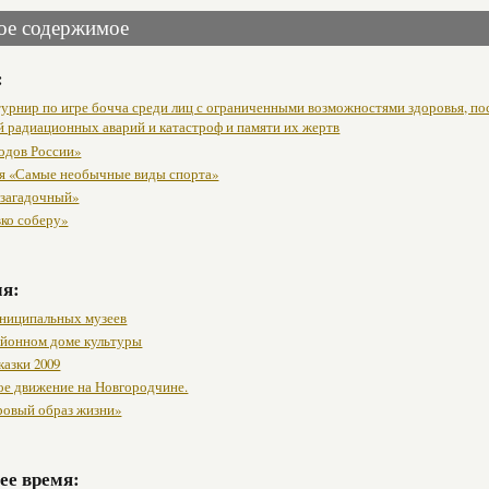
ое содержимое
:
урнир по игре бочча среди лиц с ограниченными возможностями здоровья, п
й радиационных аварий и катастроф и памяти их жертв
одов России»
я «Самые необычные виды спорта»
 загадочный»
вко соберу»
мя:
ниципальных музеев
районном доме культуры
казки 2009
ое движение на Новгородчине.
ровый образ жизни»
ее время: