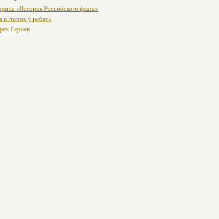
рина «История Российского флага»
 в гостях у ребят»
трех Героев