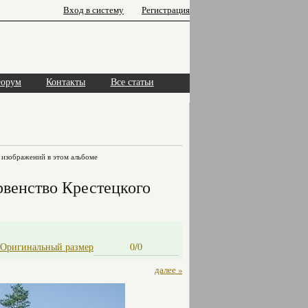
Вход в систему
Регистрация
орум
Контакты
Все статьи
изображений в этом альбоме
венство Крестецкого
Оригинальный размер
0/0
далее »