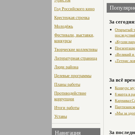
Популярн
Год Российского кино
Крестецкая строчка
За сегодня
Молодёжь
Открытый т
Фестивали, выставки,
последстви
конкурсы
«Кухни нар
Презентаци
Творческие коллективы
«Великий и
Литературная страница
«Тетрис ло
Люди района
Целевые программы
За всё вре
Планы работы
Конкурс му
Противодействие
8 марта в 
коррупции
Карнавал С
Партизанск
Итоги работы
«Мы за здо
Уставы
За последн
Навигация