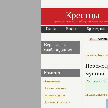
Крестцы
Крестецкий муниципальный округ Новгородская обл
Главная
Новости
Краеведение
Поделит
Версия для
слабовидящих
Главная
»
Открытый
Просмотр
муниципа
Комитет
О комитете
Мотокросс 12.
Постановления
предыдущее фо
Решения думы
Приказы комитета