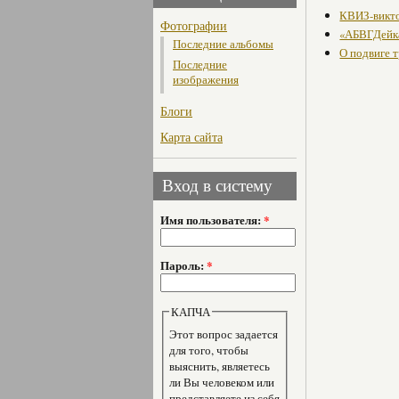
КВИЗ-викто
Фотографии
«АБВГДейка
Последние альбомы
О подвиге 
Последние
изображения
Блоги
Карта сайта
Вход в систему
Имя пользователя:
*
Пароль:
*
КАПЧА
Этот вопрос задается
для того, чтобы
выяснить, являетесь
ли Вы человеком или
представляете из себя