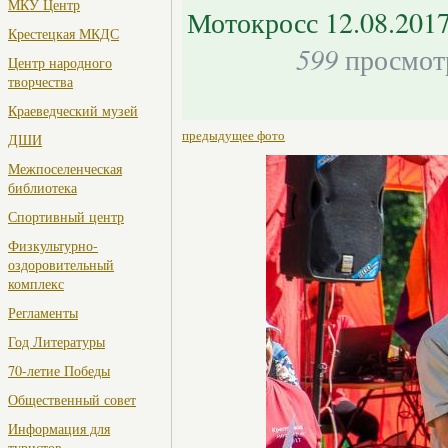
МКУ Центр
Мотокросс 12.08.201
Крестецкая МКДС
599
просмот
Центр народного
творчества
Краеведческий музей
предыдущее фото
ДШИ
Межпоселенческая
библиотека
Спортивный центр
Физкультурно-
оздоровительный
комплекс
Регламенты
Год Литературы
70-летие Победы
Общественный совет
Информация для
туристов