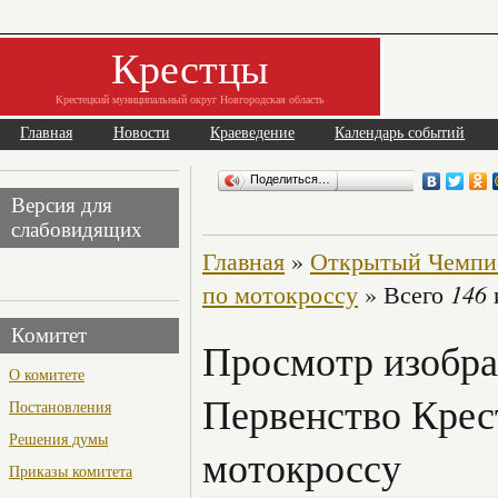
Крестцы
Крестецкий муниципальный округ Новгородская область
Главная
Новости
Краеведение
Календарь событий
Поделиться…
Версия для
слабовидящих
Главная
»
Открытый Чемпио
146
по мотокроссу
» Всего
Комитет
Просмотр изобр
О комитете
Первенство Крес
Постановления
Решения думы
мотокроссу
Приказы комитета