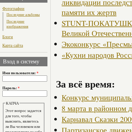
ликвидации последст
Фотографии
памяти их жертв
Последние альбомы
STUNT-ПОКАТУШКИ, 
Последние
изображения
Великой Отечествен
Блоги
Экоконкурс «Пресмы
Карта сайта
«Кухни народов Рос
Вход в систему
Имя пользователя:
*
За всё время:
Пароль:
*
Конкурс муниципаль
КАПЧА
8 марта в районном 
Этот вопрос задается
для того, чтобы
Карнавал Сказки 200
выяснить, являетесь
ли Вы человеком или
Партизанское движен
представляете из себя