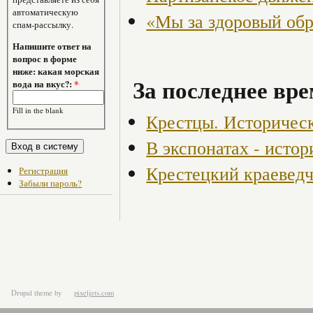
автоматическую
«Мы за здоровый об
спам-рассылку.
Напишите ответ на
вопрос в форме
ниже: какая морская
За последнее вре
вода на вкус?:
*
Fill in the blank
Крестцы. Историческ
В экспонатах - истор
Крестецкий краевед
Регистрация
Забыли пароль?
Drupal theme
by
pixeljets.com
ver.1.4