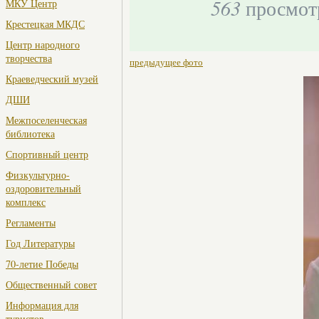
563
просмот
МКУ Центр
Крестецкая МКДС
Центр народного
творчества
предыдущее фото
Краеведческий музей
ДШИ
Межпоселенческая
библиотека
Спортивный центр
Физкультурно-
оздоровительный
комплекс
Регламенты
Год Литературы
70-летие Победы
Общественный совет
Информация для
туристов