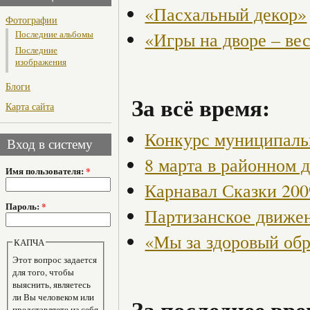
«Пасхальный декор»
Фотографии
«Игры на дворе – ве
Последние альбомы
Последние
изображения
Блоги
За всё время:
Карта сайта
Конкурс муниципаль
Вход в систему
8 марта в районном 
Имя пользователя:
*
Карнавал Сказки 200
Пароль:
*
Партизанское движен
«Мы за здоровый об
КАПЧА
Этот вопрос задается
для того, чтобы
выяснить, являетесь
ли Вы человеком или
За последнее вре
представляете из себя