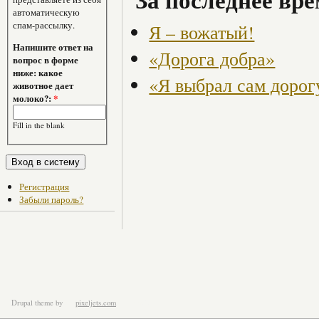
автоматическую
спам-рассылку.
Я – вожатый!
Напишите ответ на
«Дорога добра»
вопрос в форме
ниже: какое
«Я выбрал сам дорогу
животное дает
молоко?:
*
Fill in the blank
Регистрация
Забыли пароль?
Drupal theme
by
pixeljets.com
ver.1.4