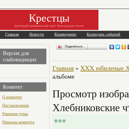
Крестцы
Крестецкий муниципальный округ Новгородская область
Главная
Новости
Краеведение
Календарь событий
Поделиться…
Версия для
слабовидящих
Главная
»
XXX юбиленые Х
альбоме
Комитет
Просмотр изобр
О комитете
Хлебниковские ч
Постановления
Решения думы
***
Приказы комитета