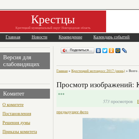
Крестцы
Крестецкий муниципальный округ Новгородская область
Главная
Новости
Краеведение
Календарь событий
Поделиться…
Версия для
слабовидящих
Главная
»
Крестецкий мотокросс 2017 (июнь)
» Всего
Просмотр изображений: 
Комитет
***
573
просмотров
О комитете
предыдущее фото
Постановления
Решения думы
Приказы комитета