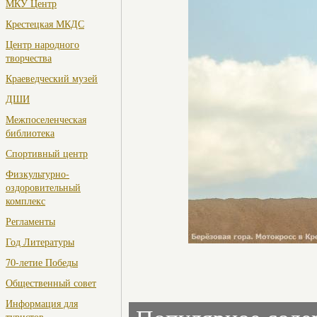
МКУ Центр
Крестецкая МКДС
Центр народного
творчества
Краеведческий музей
ДШИ
Межпоселенческая
библиотека
Спортивный центр
Физкультурно-
оздоровительный
комплекс
Регламенты
Год Литературы
70-летие Победы
Общественный совет
Информация для
туристов