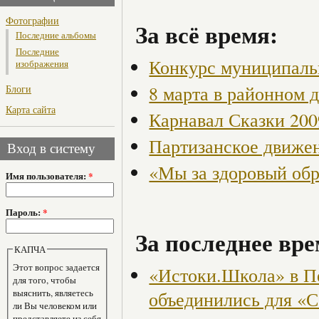
Фотографии
За всё время:
Последние альбомы
Последние
Конкурс муниципаль
изображения
8 марта в районном 
Блоги
Карта сайта
Карнавал Сказки 200
Партизанское движен
Вход в систему
«Мы за здоровый об
Имя пользователя:
*
Пароль:
*
За последнее вре
КАПЧА
Этот вопрос задается
«Истоки.Школа» в Пе
для того, чтобы
выяснить, являетесь
объединились для «
ли Вы человеком или
представляете из себя