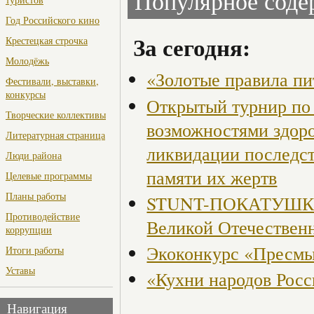
Популярное сод
Год Российского кино
За сегодня:
Крестецкая строчка
Молодёжь
«Золотые правила пи
Фестивали, выставки,
конкурсы
Открытый турнир по 
Творческие коллективы
возможностями здор
Литературная страница
ликвидации последст
Люди района
памяти их жертв
Целевые программы
Планы работы
STUNT-ПОКАТУШКИ, 
Противодействие
Великой Отечествен
коррупции
Экоконкурс «Пресмы
Итоги работы
Уставы
«Кухни народов Рос
Навигация