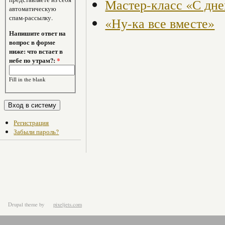
Мастер-класс «С дне
автоматическую
спам-рассылку.
«Ну-ка все вместе»
Напишите ответ на
вопрос в форме
ниже: что встает в
небе по утрам?:
*
Fill in the blank
Регистрация
Забыли пароль?
Drupal theme
by
pixeljets.com
ver.1.4