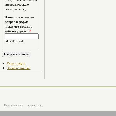
автоматическую
спам-рассылку.
Напишите ответ на
вопрос в форме
ниже: что встает в
небе по утрам?:
*
Fill in the blank
Регистрация
Забыли пароль?
Drupal theme
by
pixeljets.com
ver.1.4