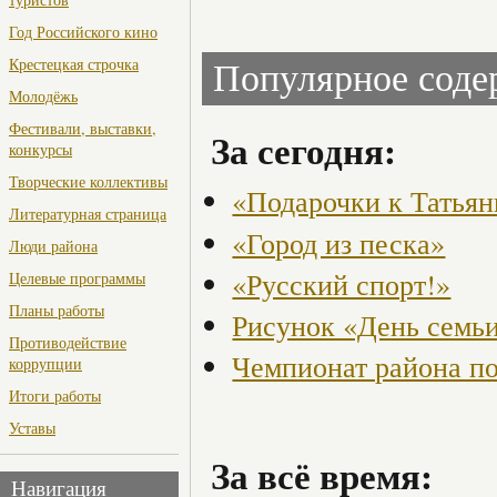
Год Российского кино
Крестецкая строчка
Популярное сод
Молодёжь
Фестивали, выставки,
За сегодня:
конкурсы
Творческие коллективы
«Подарочки к Татья
Литературная страница
«Город из песка»
Люди района
«Русский спорт!»
Целевые программы
Планы работы
Рисунок «День семьи
Противодействие
Чемпионат района по
коррупции
Итоги работы
Уставы
За всё время:
Навигация