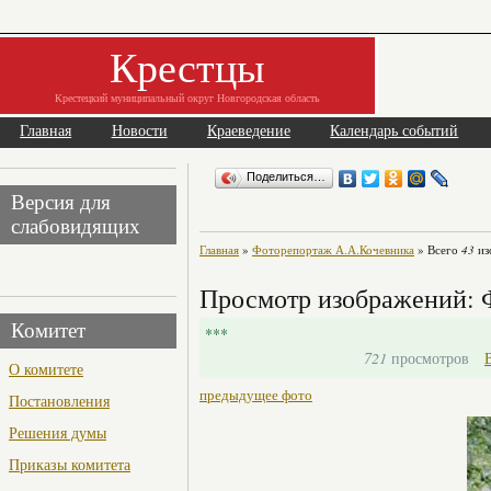
Крестцы
Крестецкий муниципальный округ Новгородская область
Главная
Новости
Краеведение
Календарь событий
Поделиться…
Версия для
слабовидящих
Главная
»
Фоторепортаж А.А.Кочевника
» Всего
43
из
Просмотр изображений: 
Комитет
***
721
просмотров
О комитете
предыдущее фото
Постановления
Решения думы
Приказы комитета