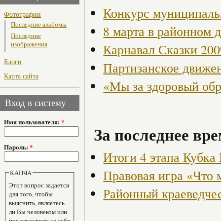
Конкурс муниципаль
Фотографии
Последние альбомы
8 марта в районном 
Последние
изображения
Карнавал Сказки 200
Блоги
Партизанское движен
Карта сайта
«Мы за здоровый об
Вход в систему
Имя пользователя:
*
За последнее вре
Пароль:
*
Итоги 4 этапа Кубка
Правовая игра «Что 
КАПЧА
Этот вопрос задается
Районный краеведче
для того, чтобы
выяснить, являетесь
ли Вы человеком или
представляете из себя