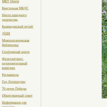
МКУ Центр
Крестецкая МКДС
Центр народного
творчества
Краеведческий музей
ДШИ
Межпоселенческая
библиотека
Спортивный центр
Физкультурно-
оздоровительный
комплекс
Регламенты
Год Литературы
70-летие Победы
Общественный совет
Информация для
туристов