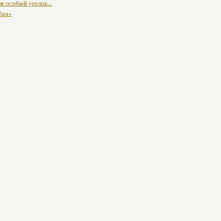
ле особый уголок...
бра»