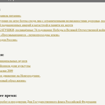
:
равила питания»
урнир по игре бочча среди лиц с ограниченными возможностями здоровья, п
й радиационных аварий и катастроф и памяти их жертв
АТУШКИ, посвящённые 74 годовщине Победы в Великой Отечественной вой
 «Пресмыкающиеся – первопроходцы земли»
одов России»
мя:
ниципальных музеев
районном доме культуры
казки 2009
ое движение на Новгородчине.
ровый образ жизни»
ее время:
робег в преддверии Дня Государственного флага Российской Федерации