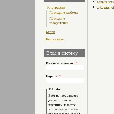
Есть на зем
«Дорога до
Фотографии
Последние альбомы
Последние
изображения
Блоги
Карта сайта
Вход в систему
Имя пользователя:
*
Пароль:
*
КАПЧА
Этот вопрос задается
для того, чтобы
выяснить, являетесь
ли Вы человеком или
представляете из себя