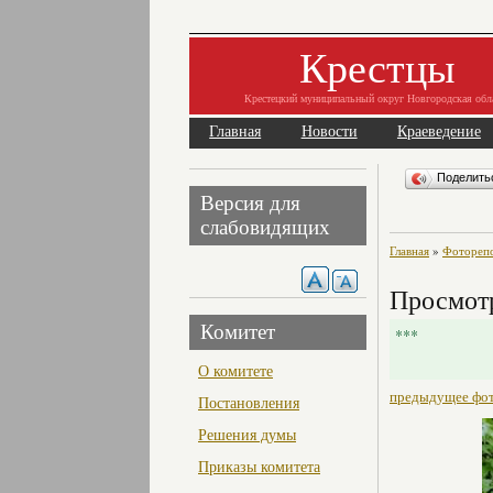
Крестцы
Крестецкий муниципальный округ Новгородская обл
Главная
Новости
Краеведение
Поделит
Версия для
слабовидящих
Главная
»
Фоторепо
Просмот
Комитет
***
О комитете
предыдущее фо
Постановления
Решения думы
Приказы комитета