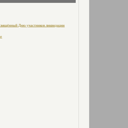
освящённый Дню участников ликвидации
не