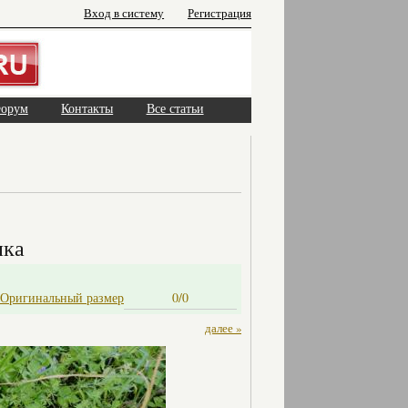
Вход в систему
Регистрация
орум
Контакты
Все статьи
ика
Оригинальный размер
0/0
далее »