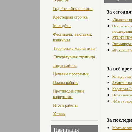
Год Российского кино
За сегодня
Крестецкая строчка
«Золотые п
Молодёжь
Открытый т
последстви
Фестивали, выставки,
STUNT-ПОК
конкурсы
Экоконкурс
Творческие коллективы
«Кухни нар
Литературная страница
Люди района
За всё вре
Целевые программы
Конкурс му
Планы работы
8 марта в 
Карнавал С
Противодействие
Партизанск
коррупции
«Мы за здо
Итоги работы
Уставы
За последн
Мото-велоп
Навигация