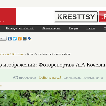
асть
Календарь событий
Фотогалереи
Видео
Блоги
Ф
ься…
ртаж А.А.Кочевника
» Всего
43
изображений в этом альбоме
р изображений: Фоторепортаж А.А.Кочевн
672
просмотров
Войдите на сайт
для отправки комментариев
то