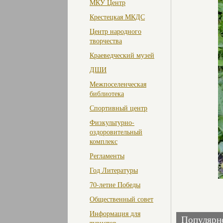
МКУ Центр
Крестецкая МКДС
Центр народного
творчества
Краеведческий музей
ДШИ
Межпоселенческая
библиотека
Спортивный центр
Физкультурно-
оздоровительный
комплекс
Регламенты
Год Литературы
70-летие Победы
Общественный совет
Информация для
Популярн
туристов