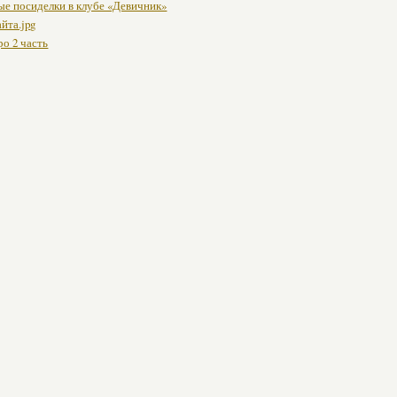
е посиделки в клубе «Девичник»
йта.jpg
о 2 часть