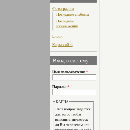
Фотографии
Последние альбомы
Последние
изображения
Блоги
Карта сайта
Вход в систему
Имя пользователя:
*
Пароль:
*
КАПЧА
Этот вопрос задается
для того, чтобы
выяснить, являетесь
ли Вы человеком или
представляете из себя