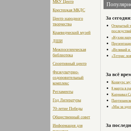
МКУ Центр
Популярн
Крестецкая МКДС
За сегодня
Центр народного
творчества
Открытый т
последстви
Краеведческий музей
«Кухни нар
ДШИ
Презентаци
Межпоселенческая
«Великий и
библиотека
«Тетрис ло
Спортивный центр
Физкультурно-
За всё вре
оздоровительный
Конкурс му
комплекс
8 марта в 
Регламенты
Карнавал С
Год Литературы
Партизанск
«Мы за здо
70-летие Победы
Общественный совет
За последн
Информация для
туристов