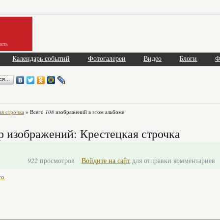
асть
Календарь событий
Фотогалереи
Видео
Блоги
Ф
ься…
ая строчка
» Всего
108
изображений в этом альбоме
 изображений: Крестецкая строчка
922
просмотров
Войдите на сайт
для отправки комментариев
то