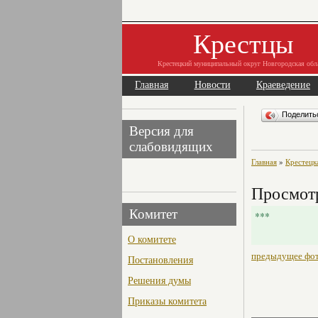
Крестцы
Крестецкий муниципальный округ Новгородская обл
Главная
Новости
Краеведение
Поделит
Версия для
слабовидящих
Главная
»
Крестецк
Просмотр
Комитет
***
О комитете
предыдущее фо
Постановления
Решения думы
Приказы комитета