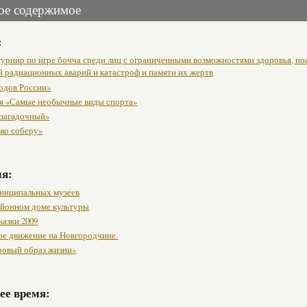
ое содержимое
:
урнир по игре бочча среди лиц с ограниченными возможностями здоровья, п
й радиационных аварий и катастроф и памяти их жертв
одов России»
я «Самые необычные виды спорта»
 загадочный»
вко соберу»
мя:
ниципальных музеев
районном доме культуры
казки 2009
ое движение на Новгородчине.
ровый образ жизни»
ее время: