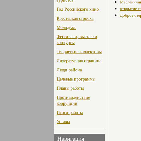
Масленичны
открытие са
Год Российского кино
Доброе озер
Крестецкая строчка
Молодёжь
Фестивали, выставки,
конкурсы
Творческие коллективы
Литературная страница
Люди района
Целевые программы
Планы работы
Противодействие
коррупции
Итоги работы
Уставы
Навигация