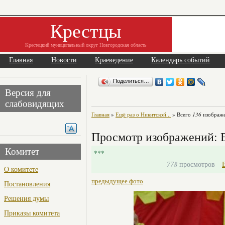
Крестцы
Крестецкий муниципальный округ Новгородская область
Главная
Новости
Краеведение
Календарь событий
Поделиться…
Версия для
слабовидящих
Главная
»
Ещё раз о Никитской...
» Всего
136
изображе
Просмотр изображений: Е
Комитет
***
778
просмотров
О комитете
предыдущее фото
Постановления
Решения думы
Приказы комитета