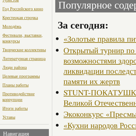
Популярное сод
Год Российского кино
Крестецкая строчка
За сегодня:
Молодёжь
Фестивали, выставки,
«Золотые правила пи
конкурсы
Открытый турнир по 
Творческие коллективы
возможностями здор
Литературная страница
Люди района
ликвидации последст
Целевые программы
памяти их жертв
Планы работы
STUNT-ПОКАТУШКИ, 
Противодействие
коррупции
Великой Отечествен
Итоги работы
Экоконкурс «Пресмы
Уставы
«Кухни народов Рос
Навигация