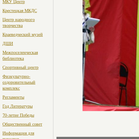
МКУ Центр
Крестецкая МКДС
Центр народного
творчества
Краеведческий музей
ДШИ
Межпоселенческая
библиотека
Спортивный центр
Физкультурно-
оздоровительный
комплекс
Регламенты
Год Литературы
70-летие Победы
Общественный совет
Информация для
туристов