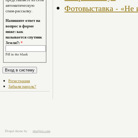
автоматическую
Фотовыставка - «Не 
спам-рассылку.
Напишите ответ на
вопрос в форме
ниже: как
называется спутник
Земли?:
*
Fill in the blank
Регистрация
Забыли пароль?
Drupal theme
by
pixeljets.com
ver.1.4