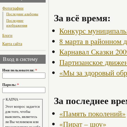
Фотографии
За всё время:
Последние альбомы
Последние
изображения
Конкурс муниципаль
Блоги
8 марта в районном 
Карта сайта
Карнавал Сказки 200
Вход в систему
Партизанское движен
Имя пользователя:
*
«Мы за здоровый об
Пароль:
*
За последнее вре
КАПЧА
Этот вопрос задается
«Память поколений»
для того, чтобы
выяснить, являетесь
ли Вы человеком или
«Пират – шоу»
представляете из себя