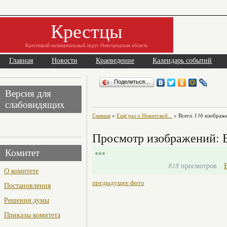
Крестцы
Крестецкий муниципальный округ Новгородская область
Главная
Новости
Краеведение
Календарь событий
Поделиться…
Версия для
слабовидящих
Главная
»
Ещё раз о Никитской...
» Всего
136
изображе
Просмотр изображений: Е
Комитет
***
818
просмотров
О комитете
предыдущее фото
Постановления
Решения думы
Приказы комитета