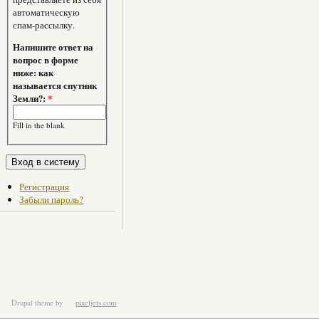
автоматическую
спам-рассылку.
Напишите ответ на
вопрос в форме
ниже: как
называется спутник
Земли?:
*
Fill in the blank
Регистрация
Забыли пароль?
Drupal theme
by
pixeljets.com
ver.1.4