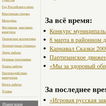
Год Российского кино
Крестецкая строчка
За всё время:
Молодёжь
Фестивали, выставки,
Конкурс муниципаль
конкурсы
8 марта в районном 
Творческие коллективы
Литературная страница
Карнавал Сказки 200
Люди района
Партизанское движен
Целевые программы
«Мы за здоровый об
Планы работы
Противодействие
коррупции
Итоги работы
За последнее вре
Уставы
«Игровая русская за
Навигация