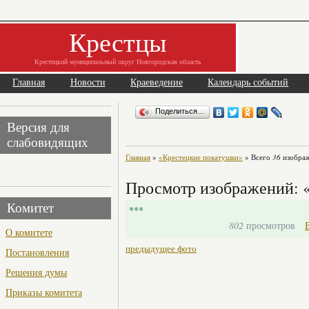
Крестцы
Крестецкий муниципальный округ Новгородская область
Главная
Новости
Краеведение
Календарь событий
Поделиться…
Версия для
слабовидящих
Главная
»
«Крестецкие покатушки»
» Всего
36
изображ
Просмотр изображений: 
Комитет
***
802
просмотров
О комитете
предыдущее фото
Постановления
Решения думы
Приказы комитета