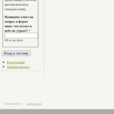
автоматическую
спам-рассылку.
Напишите ответ на
вопрос в форме
ниже: что встает в
небе по утрам?:
*
Fill in the blank
Регистрация
Забыли пароль?
Drupal theme
by
pixeljets.com
ver.1.4