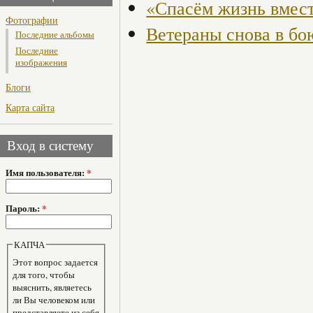
«Спасём жизнь вмес
Фотографии
Ветераны снова в бо
Последние альбомы
Последние
изображения
Блоги
Карта сайта
Вход в систему
Имя пользователя:
*
Пароль:
*
КАПЧА
Этот вопрос задается
для того, чтобы
выяснить, являетесь
ли Вы человеком или
представляете из себя