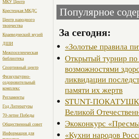
МКУ Центр
Популярное сод
Крестецкая МКДС
Центр народного
творчества
За сегодня:
Краеведческий музей
ДШИ
«Золотые правила пи
Межпоселенческая
Открытый турнир по 
библиотека
возможностями здор
Спортивный центр
Физкультурно-
ликвидации последст
оздоровительный
памяти их жертв
комплекс
Регламенты
STUNT-ПОКАТУШКИ, 
Год Литературы
Великой Отечествен
70-летие Победы
Экоконкурс «Пресмы
Общественный совет
«Кухни народов Рос
Информация для
туристов