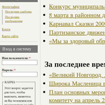
Конкурс муниципаль
Фотографии
Последние альбомы
8 марта в районном 
Последние
изображения
Карнавал Сказки 200
Блоги
Партизанское движен
Карта сайта
«Мы за здоровый об
Вход в систему
Имя пользователя:
*
За последнее вре
Пароль:
*
«Великий Новгород.
Широка Масленица в
КАПЧА
Этот вопрос задается
План основных меро
для того, чтобы
выяснить, являетесь
комитету на апрель 2
ли Вы человеком или
представляете из себя