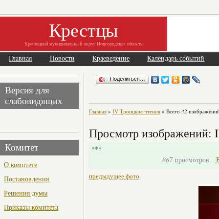
Крестцы
Крестецкий муниципальный округ Новгородская область
Главная
Новости
Краеведение
Календарь событий
Поделиться…
Версия для
слабовидящих
Главная
»
IV Троицкие чтения
» Всего
32
изображений
Просмотр изображений: 
Комитет
***
867
просмотров
О комитете
предыдущее фото
Постановления
Решения думы
Приказы комитета