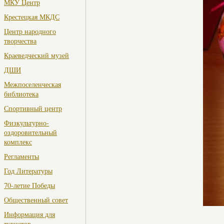
МКУ Центр
Крестецкая МКДС
Центр народного
творчества
Краеведческий музей
ДШИ
Межпоселенческая
библиотека
Спортивный центр
Физкультурно-
оздоровительный
комплекс
Регламенты
Год Литературы
70-летие Победы
Общественный совет
Информация для
туристов