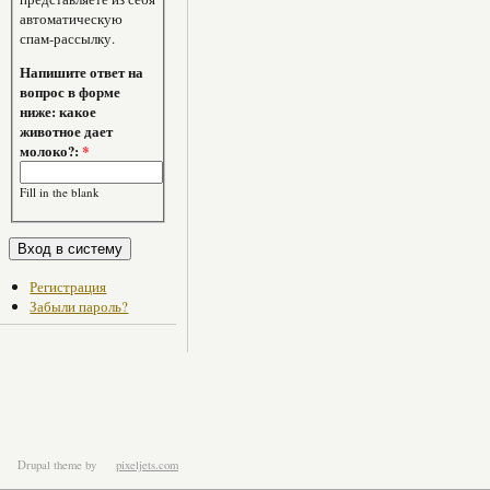
автоматическую
спам-рассылку.
Напишите ответ на
вопрос в форме
ниже: какое
животное дает
молоко?:
*
Fill in the blank
Регистрация
Забыли пароль?
Drupal theme
by
pixeljets.com
ver.1.4