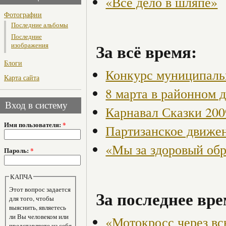
«Всё дело в шляпе»
Фотографии
Последние альбомы
Последние
За всё время:
изображения
Блоги
Конкурс муниципаль
Карта сайта
8 марта в районном 
Вход в систему
Карнавал Сказки 200
Имя пользователя:
*
Партизанское движен
«Мы за здоровый об
Пароль:
*
КАПЧА
Этот вопрос задается
За последнее вре
для того, чтобы
выяснить, являетесь
ли Вы человеком или
«Мотокросс через в
представляете из себя