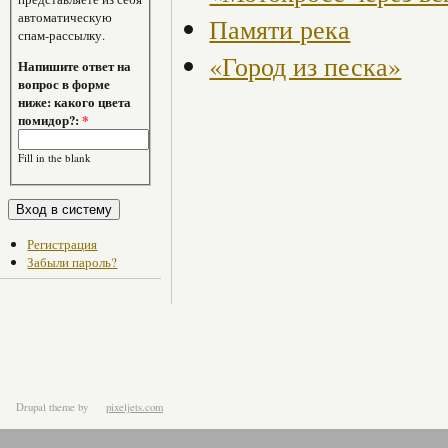
автоматическую
Памяти река
спам-рассылку.
«Город из песка»
Напишите ответ на
вопрос в форме
ниже: какого цвета
помидор?:
*
Fill in the blank
Регистрация
Забыли пароль?
Drupal theme
by
pixeljets.com
ver.1.4