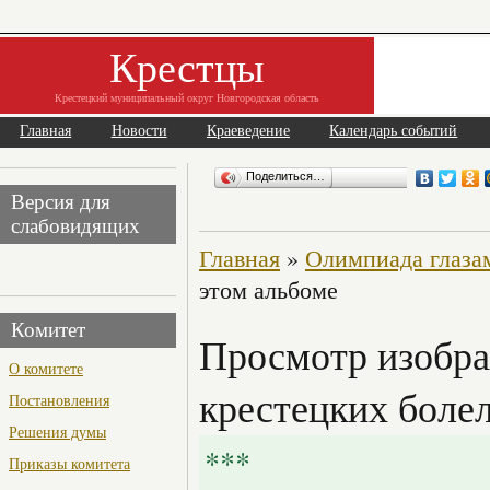
Крестцы
Крестецкий муниципальный округ Новгородская область
Главная
Новости
Краеведение
Календарь событий
Поделиться…
Версия для
слабовидящих
Главная
»
Олимпиада глаза
этом альбоме
Комитет
Просмотр изобра
О комитете
крестецких боле
Постановления
Решения думы
***
Приказы комитета