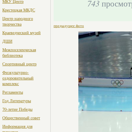
743
просмот
МКУ Центр
Крестецкая МКДС
Центр народного
творчества
предыдущее фото
Краеведческий музей
ДШИ
Межпоселенческая
библиотека
Спортивный центр
Физкультурно-
оздоровительный
комплекс
Регламенты
Год Литературы
70-летие Победы
Общественный совет
Информация для
туристов