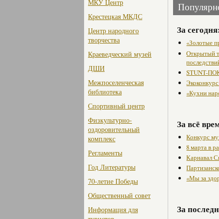
МКУ Центр
Популярн
Крестецкая МКДС
За сегодня
Центр народного
творчества
«Золотые п
Открытый т
Краеведческий музей
последстви
ДШИ
STUNT-ПОК
Межпоселенческая
Экоконкурс
библиотека
«Кухни нар
Спортивный центр
Физкультурно-
За всё вре
оздоровительный
Конкурс му
комплекс
8 марта в 
Регламенты
Карнавал С
Год Литературы
Партизанск
«Мы за здо
70-летие Победы
Общественный совет
За последн
Информация для
туристов