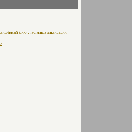
освящённый Дню участников ликвидации
не