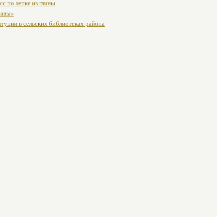
с по лепке из глины
бавы»
итуции в сельских библиотеках района