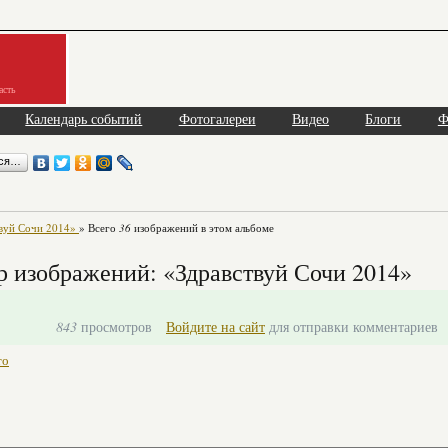
асть
Календарь событий
Фотогалереи
Видео
Блоги
Ф
ься…
вуй Сочи 2014»
» Всего
36
изображений в этом альбоме
 изображений: «Здравствуй Сочи 2014»
843
просмотров
Войдите на сайт
для отправки комментариев
то