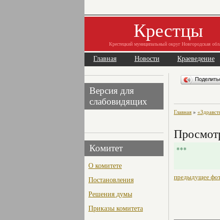
Крестцы
Крестецкий муниципальный округ Новгородская обл
Главная
Новости
Краеведение
Поделит
Версия для
слабовидящих
Главная
»
«Здравст
Просмотр
Комитет
***
О комитете
предыдущее фо
Постановления
Решения думы
Приказы комитета