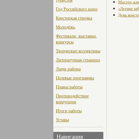
Мастер–клас
«Летние за
Год Российского кино
День конст
Крестецкая строчка
Молодёжь
Фестивали, выставки,
конкурсы
Творческие коллективы
Литературная страница
Люди района
Целевые программы
Планы работы
Противодействие
коррупции
Итоги работы
Уставы
Навигация