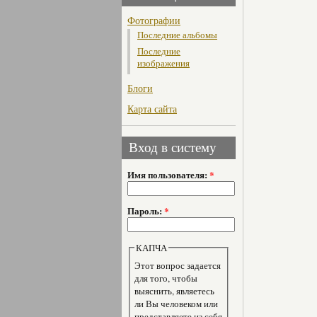
Фотографии
Последние альбомы
Последние
изображения
Блоги
Карта сайта
Вход в систему
Имя пользователя:
*
Пароль:
*
КАПЧА
Этот вопрос задается
для того, чтобы
выяснить, являетесь
ли Вы человеком или
представляете из себя