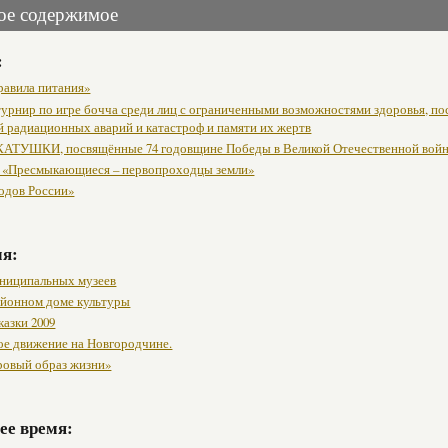
ое содержимое
:
равила питания»
урнир по игре бочча среди лиц с ограниченными возможностями здоровья, п
й радиационных аварий и катастроф и памяти их жертв
АТУШКИ, посвящённые 74 годовщине Победы в Великой Отечественной вой
 «Пресмыкающиеся – первопроходцы земли»
одов России»
мя:
ниципальных музеев
районном доме культуры
казки 2009
ое движение на Новгородчине.
ровый образ жизни»
ее время: