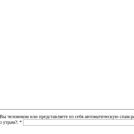
Этот вопрос задается для того, чтобы выяснить, являетесь ли Вы человеком или представляете из себя автоматическую
о утрам?:
*