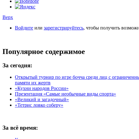
Верх
Войдите
или
зарегистрируйтесь
, чтобы получить возмож
Популярное содержимое
За сегодня:
Открытый турнир по игре бочча среди лиц с ограничен
памяти их жертв
«Кухни народов России»
Презентация «Самые необычные виды спорта»
«Великий и загадочный»
«Тетрис ловко соберу»
За всё время: