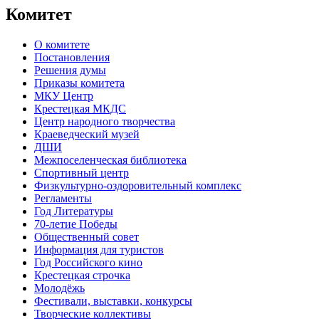
Комитет
О комитете
Постановления
Решения думы
Приказы комитета
МКУ Центр
Крестецкая МКДС
Центр народного творчества
Краеведческий музей
ДШИ
Межпоселенческая библиотека
Спортивный центр
Физкультурно-оздоровительный комплекс
Регламенты
Год Литературы
70-летие Победы
Общественный совет
Информация для туристов
Год Российского кино
Крестецкая строчка
Молодёжь
Фестивали, выставки, конкурсы
Творческие коллективы