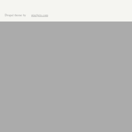
Drupal theme
by
pixeljets.com
ver.1.4