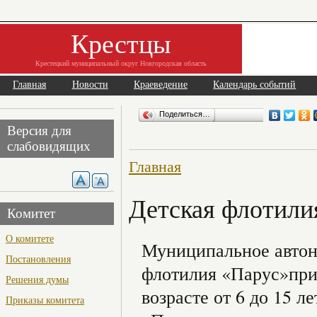
Крестцы
Крестецкий муниципальный округ Новгородская область
Главная
Новости
Краеведение
Календарь событий
Поделиться…
Версия для
слабовидящих
Главная
Детская флотили
Комитет
О комитете
Муниципальное автон
Постановления
флотилия «Парус»приг
Решения думы
возрасте от 6 до 15 
Приказы комитета