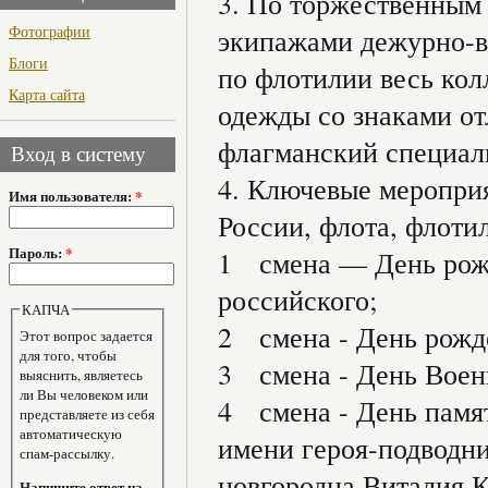
3.
По торжественным и
Фотографии
экипажами дежурно-в
Блоги
по флотилии весь кол
Карта сайта
одежды со знаками от
флагманский специал
Вход в систему
4.
Ключевые мероприя
Имя пользователя:
*
России, флота, флоти
Пароль:
*
1
смена — День рож
российского;
КАПЧА
2
смена - День рож
Этот вопрос задается
для того, чтобы
3
смена - День Вое
выяснить, являетесь
ли Вы человеком или
4
смена - День пам
представляете из себя
автоматическую
имени героя-подводни
спам-рассылку.
новгородца Виталия К
Напишите ответ на