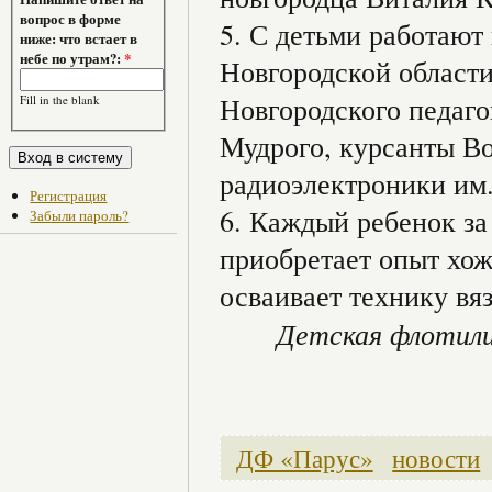
вопрос в форме
5.
С детьми работают 
ниже: что встает в
небе по утрам?:
*
Новгородской области
Новгородского педаго
Fill in the blank
Мудрого, курсанты В
радиоэлектроники им.
Регистрация
6. Каждый ребенок за
Забыли пароль?
приобретает опыт хо
осваивает технику вя
Детская флотили
ДФ «Парус»
новости