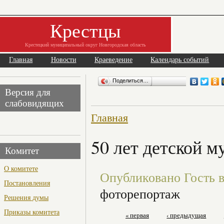
Крестцы
Крестецкий муниципальный округ Новгородская область
Главная
Новости
Краеведение
Календарь событий
Поделиться…
Версия для
слабовидящих
Главная
50 лет детской 
Комитет
О комитете
Опубликовано Гость в 
Постановления
фоторепортаж
Решения думы
Приказы комитета
« первая
‹ предыдущая