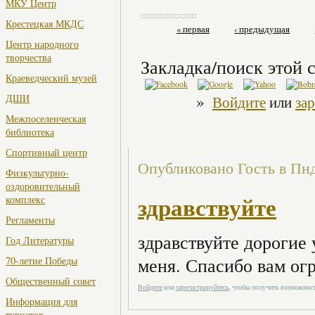
МКУ Центр
Крестецкая МКДС
« первая
‹ предыдущая
Центр народного
творчества
Закладка/поиск этой с
Краеведческий музей
»
ДШИ
Войдите
или
за
Межпоселенческая
библиотека
Спортивный центр
Опубликовано Гость в Пнд,
Физкультурно-
оздоровительный
здравствуйте
комплекс
Регламенты
здравствуйте дорогие 
Год Литературы
меня. Спасибо вам ог
70-летие Победы
Общественный совет
Войдите
или
зарегистрируйтесь
, чтобы получить возможнос
Информация для
туристов