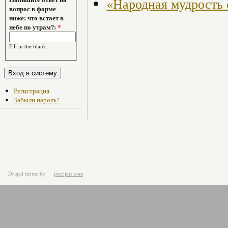
«Народная мудрость 
вопрос в форме
ниже: что встает в
небе по утрам?:
*
Fill in the blank
Регистрация
Забыли пароль?
Drupal theme
by
pixeljets.com
ver.1.4