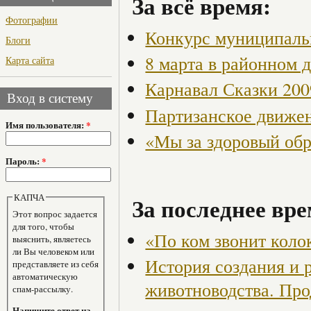
За всё время:
Фотографии
Конкурс муниципаль
Блоги
8 марта в районном 
Карта сайта
Карнавал Сказки 200
Вход в систему
Партизанское движен
Имя пользователя:
*
«Мы за здоровый об
Пароль:
*
КАПЧА
За последнее вре
Этот вопрос задается
для того, чтобы
«По ком звонит коло
выяснить, являетесь
ли Вы человеком или
История создания и 
представляете из себя
автоматическую
животноводства. Пр
спам-рассылку.
Напишите ответ на