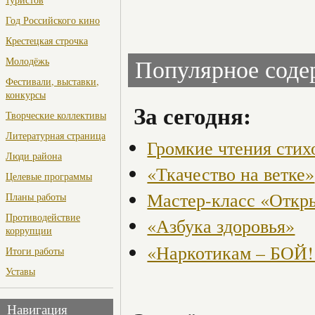
Год Российского кино
Крестецкая строчка
Молодёжь
Популярное сод
Фестивали, выставки,
конкурсы
За сегодня:
Творческие коллективы
Литературная страница
Громкие чтения стих
Люди района
«Ткачество на ветке»
Целевые программы
Мастер-класс «Откры
Планы работы
Противодействие
«Азбука здоровья»
коррупции
«Наркотикам – БОЙ!
Итоги работы
Уставы
Навигация