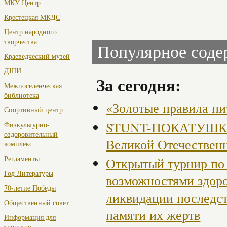
МКУ Центр
Крестецкая МКДС
Центр народного
творчества
Популярное сод
Краеведческий музей
ДШИ
За сегодня:
Межпоселенческая
библиотека
«Золотые правила пи
Спортивный центр
STUNT-ПОКАТУШКИ, 
Физкультурно-
оздоровительный
Великой Отечествен
комплекс
Регламенты
Открытый турнир по 
Год Литературы
возможностями здор
70-летие Победы
ликвидации последст
Общественный совет
памяти их жертв
Информация для
туристов