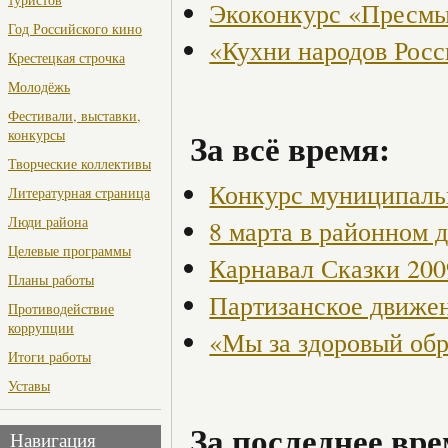
Экоконкурс «Пресмы
Год Российского кино
«Кухни народов Рос
Крестецкая строчка
Молодёжь
Фестивали, выставки,
За всё время:
конкурсы
Творческие коллективы
Конкурс муниципаль
Литературная страница
Люди района
8 марта в районном 
Целевые программы
Карнавал Сказки 200
Планы работы
Партизанское движен
Противодействие
коррупции
«Мы за здоровый об
Итоги работы
Уставы
За последнее вре
Навигация