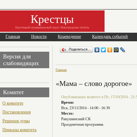
Крестцы
Крестецкий муниципальный округ Новгородская область
Главная
Новости
Краеведение
Календарь событий
Поделиться…
Версия для
слабовидящих
Главная
«Мама – слово дорогое»
Комитет
Опубликовано комитет в Пт, 17/10/2014 - 21:
Время:
О комитете
Вск, 23/11/2014 -
14:00
-
16:30
Постановления
Место:
Ракушинский СК
Решения думы
Праздничная программа
Приказы комитета