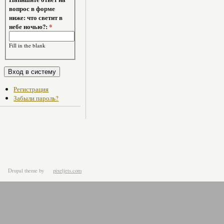
вопрос в форме
ниже: что светит в
небе ночью?:
*
Fill in the blank
Регистрация
Забыли пароль?
Drupal theme
by
pixeljets.com
ver.1.4