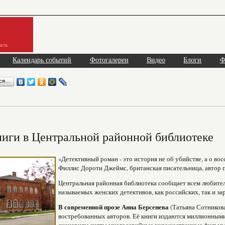
асть
Календарь событий
Фотогалереи
Видео
Блоги
Ф
ься…
иги в Центральной районной библиотеке
«Детективный роман - это история не об убийстве, а о вос
Филлис Дороти Джеймс, британская писательница, автор 
Центральная районная библиотека сообщает всем любител
называемых женских детективов, как российских, так и з
В современной прозе Анна Берсенева
(Татьяна Сотникова
востребованных авторов. Её книги издаются миллионными