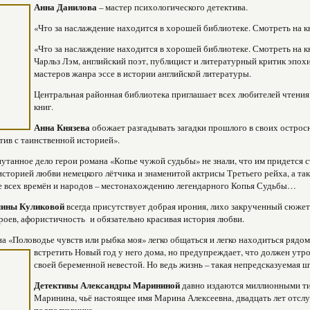
Анна Данилова
– мастер психологического детектива.
«Что за наслаждение находится в хорошей библиотеке. Смотреть на кн
«Что за наслаждение находится в хорошей библиотеке. Смотреть на кни
Чарльз Лэм, английский поэт, публицист и литературный критик эпох
мастеров жанра эссе в истории английской литературы.
Центральная районная библиотека приглашает всех любителей чтения
книг.
Анна Князева
обожает разгадывать загадки прошлого в своих остро
тив с таинственной историей».
путанное дело герои романа «Копье чужой судьбы» не знали, что им придется с
историей любви немецкого лётчика и знаменитой актрисы Третьего рейха, а та
е всех времён и народов – местонахождению легендарного Копья Судьбы…
лины Куликовой
всегда присутствует добрая ирония, лихо закрученный сюжет
роев, афористичность и обязательно красивая история любви.
а «Половодье чувств или рыбка моя» легко общаться и легко находиться рядом
встретить Новый год у него дома, но предупреждает, что должен утро
своей беременной невестой. Но ведь жизнь – такая непредсказуемая ш
Детективы Александры Марининой
давно издаются миллионными тир
Маринина, чьё настоящее имя Марина Алексеевна, двадцать лет отслу