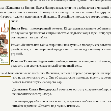
сценариям сняты многосерийные художественные фильмы
на «Женщины да Винчи» Белла Немировская, отлично разбирается в мужской 
ии и профессии психолога. Поэтому её жизнь идет легко и приятно. Но вдруг –
 город, чужие и непонятные ей люди… И семейное прошлое, о котором она, о
знала.
Диана Бош
– многогранный человек. Её детективы, ставшие событием 
не случайно сравнивают с игрой-квестом: ведь все ходы здесь непредс
совпадения – не случайны!
Роман «Нечисть или тайна старинной шкатулки» о молодом следовател
разобраться, что натворили её предки много лет назад и
почему жизнь 
угрозой.
Романы Татьяны Веденской
о любви, о жизни, о женщинах. Её книги 
радости, они светлые, как теплый солнечный день.
на «Обыкновенный волшебник» Василиса, испытав первые разочарования взро
что пора почистить ауру. Она обращается за
помощью в центр к цели
может выскользнуть из-под его чар.
Детективы Ольги Володарской
сочетают остроту современной проз
психологического триллера.
Настоящая дружба или лютая зависть, искренняя любовь или страстна
читайте в романе «Страсть под чужим именем».