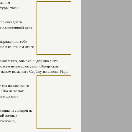
альном
туры, так и
кне соседнего
в назначенный день
напряжении: тебе
 но в конечном итоге
 начальник, она очень дружна с его
совсем непредсказуемо. Обнаружив
бманом выманить Серёжу из школы. Надо
 так называемого
. Она не только
о изящным и
хавшая в Лондон из
ной личных
зусловно,