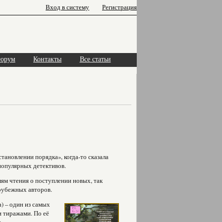
Вход в систему
Регистрация
орум
Контакты
Все статьи
становлении порядка», когда-то сказала
популярных детективов.
ям чтения о поступлении новых, так
арубежных авторов.
) – один из самых
 тиражами. По её