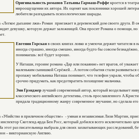
Оригинальность романов Татьяны Гармаш-Роффе
кроется в театр
мироощущении их автора. Их оценят как поклонники хорошей литера
любители разгадывать психологические шарады.
 «Легкое дыхание лжи» Роман приезжает в деревенский дом своего друга. В о
видит девушку, которую держат заложницей. Она просит Романа о помощи, но 
ет.
Евгения Горская
в своих книгах ловко и умеючи держит читателя в 
иногда страшно, иногда смешно, иногда будто бы совсем безнадёжно,
понимаешь: всё будет хорошо.
У Наташи, героине романа «Дар или покаяние» нет врагов, её уважает
маленьким сынишкой Серёжей…А потом события стали развиваться 
пропажу мобильника Наташа понимает, что телефон украли, чтобы о
срочно придумать, как предотвратить похищение мальчика.
Энн Грэнджер
лучший современный автор, который возделывает ниву
классического английского детектива, столь прославленного А.Кристи
придала традиционному жанру современное звучание, но сделала ег
 «Убийство в приличном обществе» - умная и независимая Лизи Мартин, прие
 инспектор Скотленд-ярда Бен Росс, который добился всего исключительно це
На этот раз писательница выбрала для своих захватывающих расследований, бе
фон – викторианскую Англию.