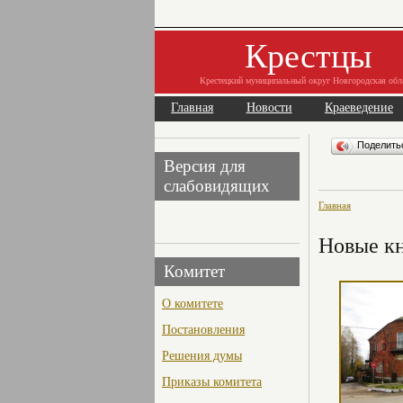
Крестцы
Крестецкий муниципальный округ Новгородская обл
Главная
Новости
Краеведение
Поделит
Версия для
слабовидящих
Главная
Новые кн
Комитет
О комитете
Постановления
Решения думы
Приказы комитета