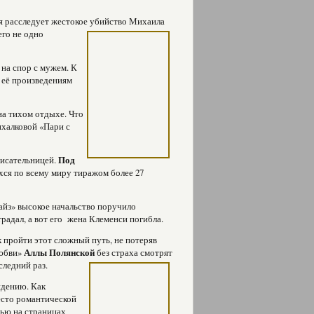
я расследует жестокое убийство Михаила
го не одно
на спор с мужем. К
 её произведениям
на тихом отдыхе. Что
ихалковой «Пари с
писательницей.
Под
ся по всему миру тиражом более 27
айз» высокое начальство поручило
радал, а вот его жена Клеменси погибла.
к пройти этот сложный путь, не потеряв
любви»
Аллы Полянской
без страха смотрят
следний раз.
идению. Как
есто романтической
нью на страницах