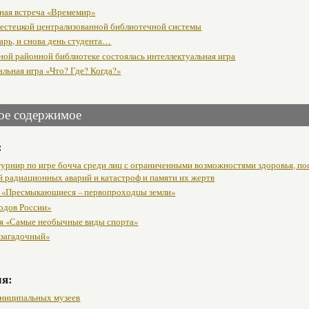
ная встреча «Времемир»
естецкой централизованной библиотечной системы
арь, и снова день студента…
ной районной библиотеке состоялась интеллектуальная игра
льная игра «Что? Где? Когда?»
ое содержимое
:
урнир по игре бочча среди лиц с ограниченными возможностями здоровья, п
й радиационных аварий и катастроф и памяти их жертв
 «Пресмыкающиеся – первопроходцы земли»
одов России»
я «Самые необычные виды спорта»
 загадочный»
мя:
ниципальных музеев