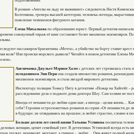
подполковника.
В романе «Ангелы на льду не выживают» следователь Настя Каменска
Болтенкова, тренера высшей категории, человека-
легенды, вырастивше
поколение чемпионов фигурного катания.
Елена Михалкова
по образованию юрист. Первый детектив написала 
ремени совокупный тираж её книг составляет более миллиона экземпляров. По
ильмы.
еследуют пассажиров бригантины «Мечта», а убийство на борту ставит крест 
 злая воля? Или происки морского дьявола? Читайте в новом детективе Елены М
олом».
Англичанка Джульет Мэрион Халм
с детских лет стремилась стать 
псевдонимом Энн Пери
она создала множество романов, разошедших
миллионов экземпляров, и стала звездой мирового детектива.
Инспектору полиции Томасу Питу в детективе «Пожар на Хайгейт – р
расследование дела о поджоге дома доктора Шоу. Сам хозяин не пост
Иногда от ненависти до любви один шаг, а иногда – целая жизнь… Ка
себя? Героини остросюжетных романов из серии «От ненависти до 
в будущее, не оглядываясь на прошлое, и
любят страстно, словно в по
Больше десяти лет своей жизни Татьяна Устинова
посвятила телев
деловых женщин, ценит семейный уют. В детективах Устиновой всегда есть м
герои дружат, ненавидят, мечтают, а главное - любят… Они живут полной жиз