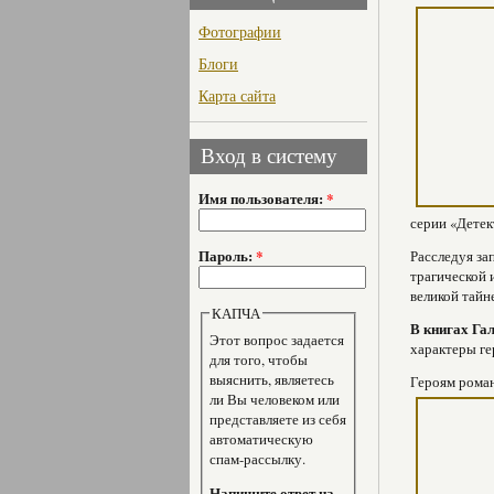
Фотографии
Блоги
Карта сайта
Вход в систему
Имя пользователя:
*
серии «Детек
Пароль:
*
Расследуя за
трагической 
великой тайн
КАПЧА
В книгах Га
Этот вопрос задается
характеры ге
для того, чтобы
выяснить, являетесь
Героям роман
ли Вы человеком или
представляете из себя
автоматическую
спам-рассылку.
Напишите ответ на