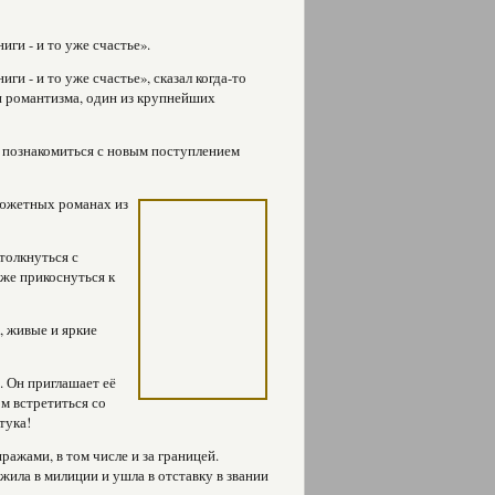
иги - и то уже счастье».
ги - и то уже счастье», сказал когда-то
и романтизма, один из крупнейших
 познакомиться с новым поступлением
сюжетных романах из
толкнуться с
кже прикоснуться к
, живые и яркие
. Он приглашает её
м встретиться со
тука!
ажами, в том числе и за границей.
жила в милиции и ушла в отставку в звании