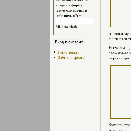
вопрос в форме
ниже: что светит в
небе ночью?:
*
Fill in the blank
настоящему в
снимаются ф
Несчастья пр
Регистрация
это – чья-то
Забыли пароль?
морским дьяв
большинство 
истории. Её 