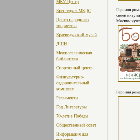
МКУ Центр
Героиня рома
Крестецкая МКДС
своей интуиц
Центр народного
Москвы чужой
творчества
Краеведческий музей
ДШИ
Межпоселенческая
библиотека
Спортивный центр
Физкультурно-
оздоровительный
комплекс
Героиня рома
Регламенты
Год Литературы
70-летие Победы
Общественный совет
Информация для
туристов