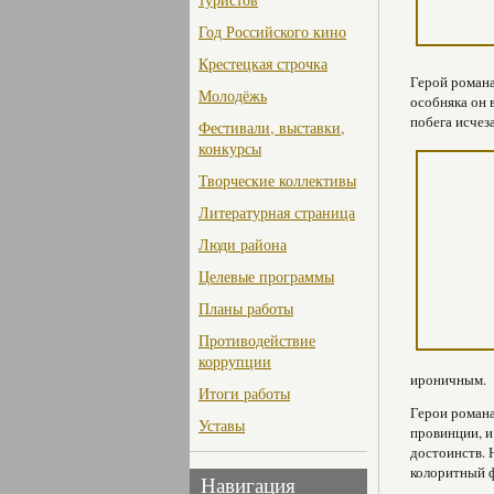
Год Российского кино
Крестецкая строчка
Герой романа
Молодёжь
особняка он 
побега исчеза
Фестивали, выставки,
конкурсы
Творческие коллективы
Литературная страница
Люди района
Целевые программы
Планы работы
Противодействие
коррупции
ироничным.
Итоги работы
Герои романа
Уставы
провинции, и
достоинств. 
колоритный 
Навигация