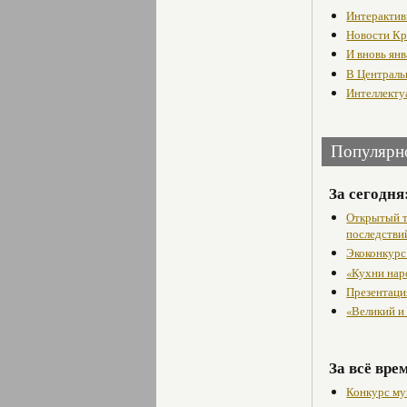
Интерактив
Новости Кр
И вновь янв
В Централь
Интеллектуа
Популярн
За сегодня
Открытый т
последстви
Экоконкурс
«Кухни нар
Презентаци
«Великий и
За всё вре
Конкурс му