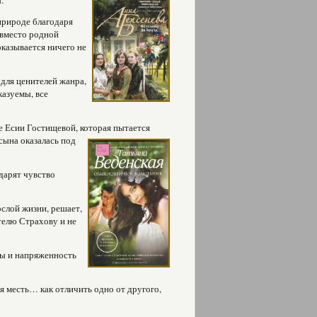
.
природе благодаря
 вместо родной
казывается ничего не
для ценителей жанра,
казуемы, все
е Есии Гостищевой, которая пытается
сына оказалась под
дарят чувство
слой жизни, решает,
телю Страхову и не
ы и напряженность
я месть… как отличить одно от другого,