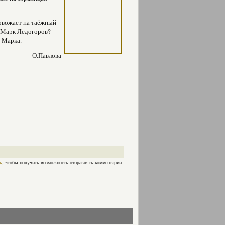
овожает на таёжный
й Марк Ледогоров?
г Марка.
О.Павлова
ь
, чтобы получить возможность отправлять комментарии