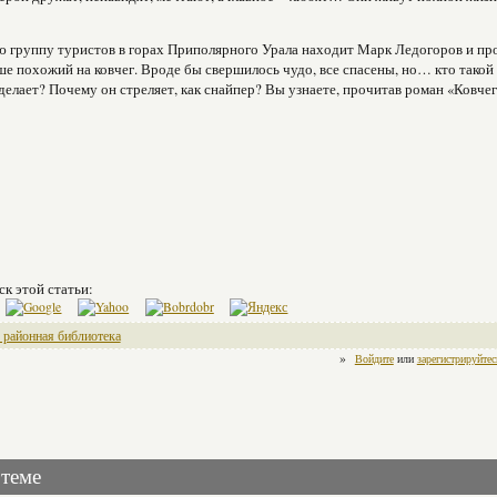
 группу туристов в горах Приполярного Урала находит Марк Ледогоров и пр
ше похожий на ковчег. Вроде бы свершилось чудо, все спасены, но… кто тако
 делает? Почему он стреляет, как снайпер? Вы узнаете, прочитав роман «Ковче
ск этой статьи:
 районная библиотека
»
Войдите
или
зарегистрируйтес
 теме