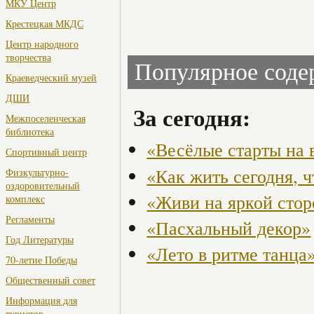
МКУ Центр
Крестецкая МКДС
Центр народного
творчества
Популярное сод
Краеведческий музей
ДШИ
За сегодня:
Межпоселенческая
библиотека
«Весёлые старты на 
Спортивный центр
«Как жить сегодня, 
Физкультурно-
оздоровительный
«Живи на яркой стор
комплекс
Регламенты
«Пасхальный декор»
Год Литературы
«Лето в ритме танца
70-летие Победы
Общественный совет
Информация для
туристов