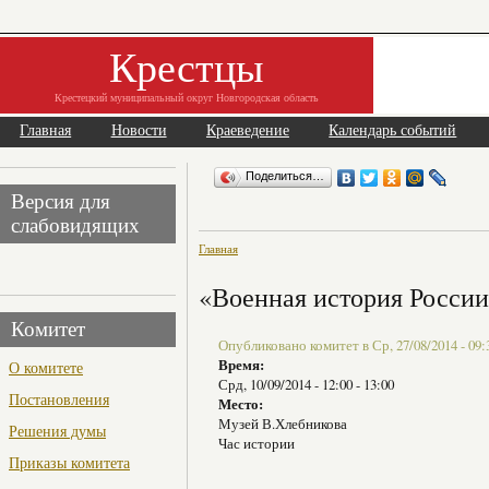
Крестцы
Крестецкий муниципальный округ Новгородская область
Главная
Новости
Краеведение
Календарь событий
Поделиться…
Версия для
слабовидящих
Главная
«Военная история Росси
Комитет
Опубликовано комитет в Ср, 27/08/2014 - 09:
Время:
О комитете
Срд, 10/09/2014 -
12:00
-
13:00
Постановления
Место:
Музей В.Хлебникова
Решения думы
Час истории
Приказы комитета