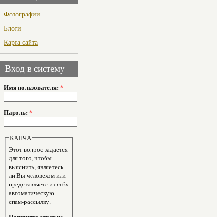
Фотографии
Блоги
Карта сайта
Вход в систему
Имя пользователя:
*
Пароль:
*
КАПЧА
Этот вопрос задается
для того, чтобы
выяснить, являетесь
ли Вы человеком или
представляете из себя
автоматическую
спам-рассылку.
Напишите ответ на