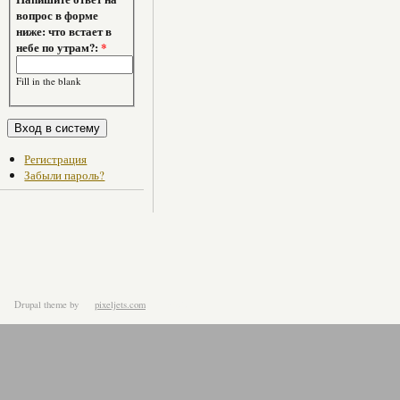
вопрос в форме
ниже: что встает в
небе по утрам?:
*
Fill in the blank
Регистрация
Забыли пароль?
Drupal theme
by
pixeljets.com
ver.1.4