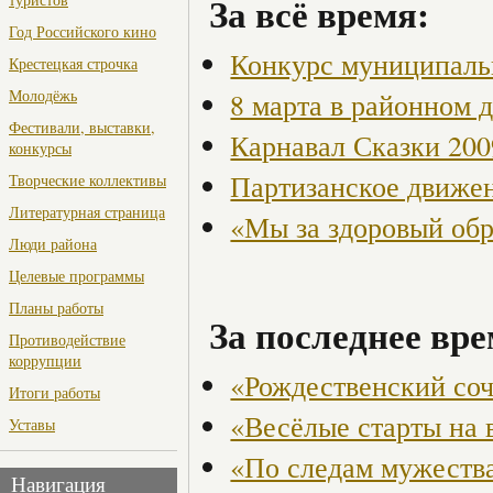
За всё время:
Год Российского кино
Конкурс муниципаль
Крестецкая строчка
Молодёжь
8 марта в районном 
Фестивали, выставки,
Карнавал Сказки 200
конкурсы
Партизанское движен
Творческие коллективы
Литературная страница
«Мы за здоровый об
Люди района
Целевые программы
Планы работы
За последнее вре
Противодействие
коррупции
«Рождественский со
Итоги работы
«Весёлые старты на 
Уставы
«По следам мужества
Навигация