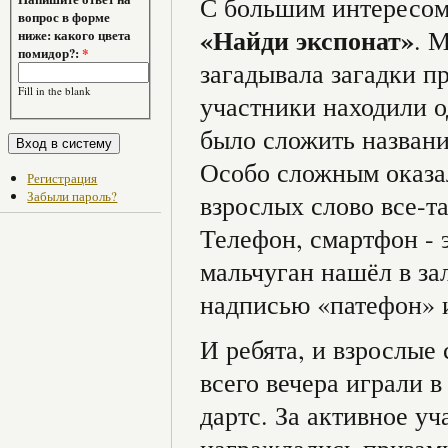
С большим интересом
вопрос в форме
«Найди экспонат»
. 
ниже: какого цвета
помидор?:
*
загадывала загадки п
Fill in the blank
участники находили о
было сложить название
Особо сложным оказа
Регистрация
Забыли пароль?
взрослых слово все-та
Телефон, смартфон - 
мальчуган нашёл в за
надписью «патефон» и
И ребята, и взрослые
всего вечера играли в
дартс. За активное у