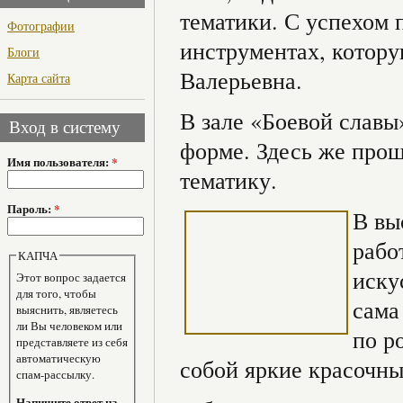
тематики. С успехом
Фотографии
инструментах, котор
Блоги
Валерьевна.
Карта сайта
В зале «Боевой славы
Вход в систему
форме. Здесь же про
Имя пользователя:
*
тематику.
Пароль:
*
В вы
рабо
КАПЧА
иску
Этот вопрос задается
для того, чтобы
сама
выяснить, являетесь
ли Вы человеком или
по р
представляете из себя
автоматическую
собой яркие красочны
спам-рассылку.
Напишите ответ на