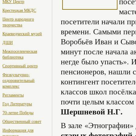
посе
МКУ Центр
маст
Крестецкая МКДС
Центр народного
посетители начали пр
творчества
времени. Самыми пе
Краеведческий музей
Воробьёв Иван и Сыво
ДШИ
минут после начала а
Межпоселенческая
библиотека
негде было упасть». 
Спортивный центр
пенсионеров, нашли с
Физкультурно-
контингент посетител
оздоровительный
комплекс
классов школ посёлк
Регламенты
почти целым классом 
Год Литературы
Шершневой Н.Г.
70-летие Победы
Общественный совет
В зале «Этнографии»
Информация для
старых фотографий «
туристов