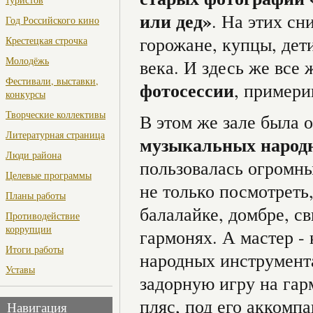
или дед»
. На этих сн
Год Российского кино
горожане, купцы, дет
Крестецкая строчка
Молодёжь
века. И здесь же все
Фестивали, выставки,
фотосессии
, примери
конкурсы
Творческие коллективы
В этом же зале была
Литературная страница
музыкальных народ
Люди района
пользовалась огромн
Целевые программы
не только посмотреть,
Планы работы
балалайке, домбре, с
Противодействие
коррупции
гармонях. А мастер -
Итоги работы
народных инструмен
Уставы
задорную игру на гар
пляс, под его аккомп
Навигация