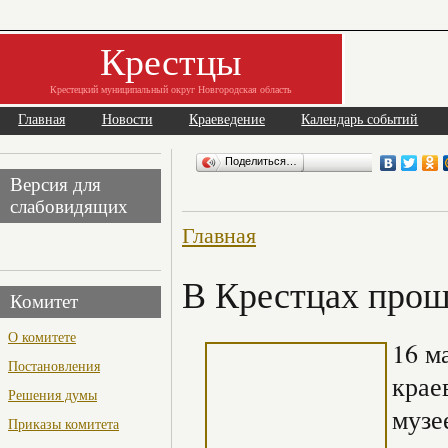
Крестцы
Крестецкий муниципальный округ Новгородская область
Главная
Новости
Краеведение
Календарь событий
Поделиться…
Версия для
слабовидящих
Главная
В Крестцах прош
Комитет
О комитете
16 м
Постановления
крае
Решения думы
музе
Приказы комитета