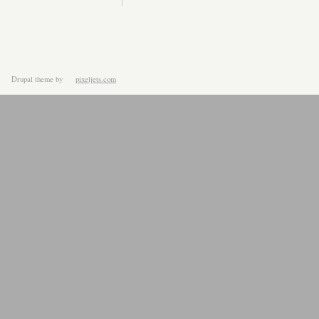
Drupal theme
by
pixeljets.com
ver.1.4