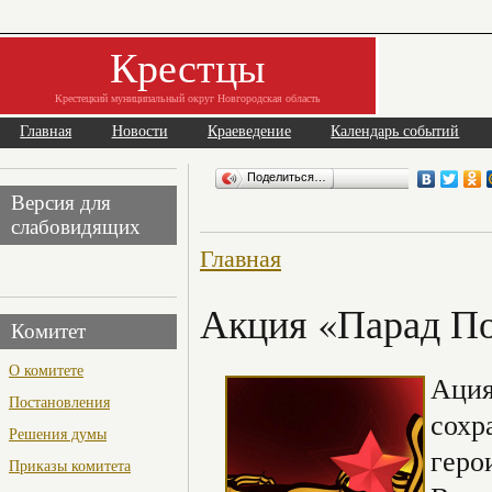
Крестцы
Крестецкий муниципальный округ Новгородская область
Главная
Новости
Краеведение
Календарь событий
Поделиться…
Версия для
слабовидящих
Главная
Акция «Парад П
Комитет
О комитете
Ация
Постановления
сохр
Решения думы
геро
Приказы комитета