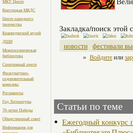
Вели
МКУ Центр
Крестецкая МКДС
Центр народного
творчества
Закладка/поиск этой с
Краеведческий музей
ДШИ
новости
фестивали вы
Межпоселенческая
»
Войдите
или
за
библиотека
Спортивный центр
Физкультурно-
оздоровительный
комплекс
Регламенты
Год Литературы
Статьи по теме
70-летие Победы
Общественный совет
Ежегодный конкурс 
Информация для
«БиблиотекарьПлюс
туристов