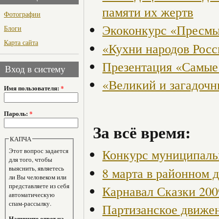
памяти их жертв
Фотографии
Экоконкурс «Пресмы
Блоги
Карта сайта
«Кухни народов Рос
Презентация «Самые
Вход в систему
«Великий и загадоч
Имя пользователя:
*
Пароль:
*
За всё время:
КАПЧА
Этот вопрос задается
Конкурс муниципаль
для того, чтобы
выяснить, являетесь
8 марта в районном 
ли Вы человеком или
представляете из себя
Карнавал Сказки 200
автоматическую
спам-рассылку.
Партизанское движен
Напишите ответ на