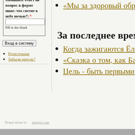
«Мы за здоровый об
вопрос в форме
ниже: что светит в
небе ночью?:
*
Fill in the blank
За последнее вре
Когда зажигаются Ёлк
Регистрация
«Сказка о том, как 
Забыли пароль?
Цель - быть первыми
Drupal theme
by
pixeljets.com
ver.1.4