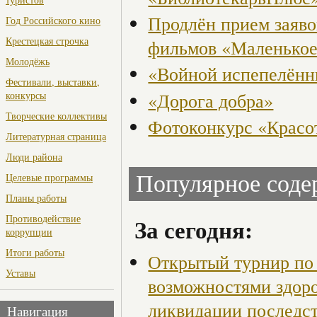
Продлён прием заяв
Год Российского кино
Крестецкая строчка
фильмов «Маленькое
Молодёжь
«Войной испепелённ
Фестивали, выставки,
«Дорога добра»
конкурсы
Творческие коллективы
Фотоконкурс «Красот
Литературная страница
Люди района
Целевые программы
Популярное сод
Планы работы
Противодействие
За сегодня:
коррупции
Итоги работы
Открытый турнир по 
Уставы
возможностями здор
ликвидации последст
Навигация