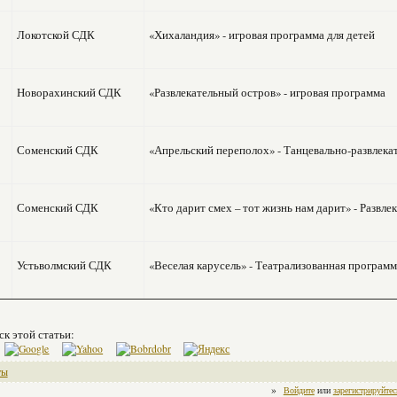
Локотской СДК
«Хихаландия» - игровая программа для детей
Новорахинский СДК
«Развлекательный остров» - игровая программа
Соменский СДК
«Апрельский переполох» - Танцевально-развлека
Соменский СДК
«Кто дарит смех – тот жизнь нам дарит» - Развл
Устьволмский СДК
«Веселая карусель» - Театрализованная программ
ск этой статьи:
ты
»
Войдите
или
зарегистрируйтес