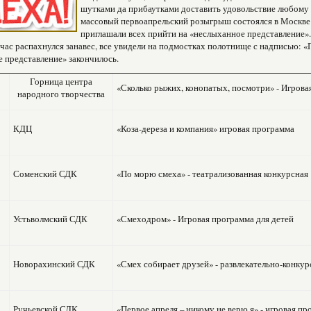
шутками да прибаутками доставить удовольствие любому 
массовый первоапрельский розыгрыш состоялся в Москве в
приглашали всех прийти на «неслыханное представление». 
час распахнулся занавес, все увидели на подмостках полотнище с надписью: «
 представление» закончилось.
Горница центра
«Сколько рыжих, конопатых, посмотри» - Игрова
народного творчества
КДЦ
«Коза-дереза и компания» игровая программа
Соменский СДК
«По морю смеха» - театрализованная конкурсная
Устьволмский СДК
«Смеходром» - Игровая программа для детей
Новорахинский СДК
«Смех собирает друзей» - развлекательно-конку
Ручьевской СДК
«Первое апреля – никому не верю я» - игровая п