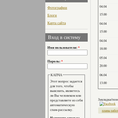
04.04
Фотографии
15.00
Блоги
Карта сайта
04.04
15.00
Вход в систему
04.04
Имя пользователя:
*
18.00
05.04
Пароль:
*
20.00
КАПЧА
06.04
Этот вопрос задается
13.00
для того, чтобы
выяснить, являетесь
ли Вы человеком или
Закладка/пои
представляете из себя
автоматическую
спам-рассылку.
планы рабо
Напишите ответ на