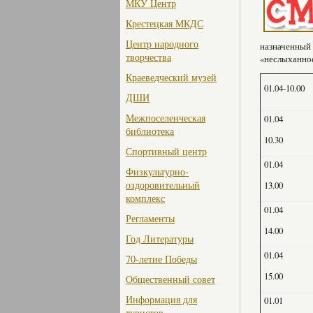
МКУ Центр
Крестецкая МКДС
Центр народного
назначенный 
творчества
«неслыханное
Краеведческий музей
01.04-10.00
ДШИ
Межпоселенческая
01.04
библиотека
10.30
Спортивный центр
01.04
Физкультурно-
оздоровительный
13.00
комплекс
01.04
Регламенты
14.00
Год Литературы
01.04
70-летие Победы
15.00
Общественный совет
Информация для
01.01
туристов