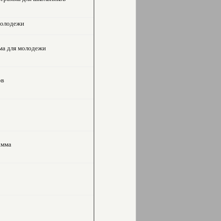
 молодежи
мма для молодежи
ов
амма