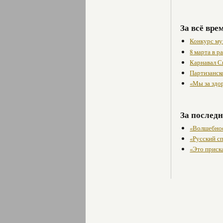
За всё вре
Конкурс му
8 марта в 
Карнавал С
Партизанск
«Мы за здо
За последн
«Волшебное
«Русский с
«Это приска