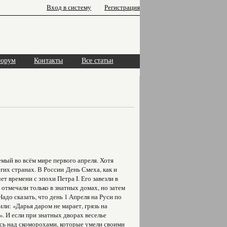
Вход в систему
Регистрация
орум
Контакты
Все статьи
мый во всём мире первого апреля. Хотя
гих странах. В России День Смеха, как и
т времени с эпохи Петра I. Его завезли в
отмечали только в знатных домах, но затем
адо сказать, что день 1 Апреля на Руси по
и: «Дарья даром не марает, грязь на
. И если при знатных дворах веселье
ись над скоморохами, которые умели своими