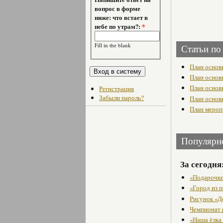
вопрос в форме
ниже: что встает в
небе по утрам?:
*
Fill in the blank
Статьи по
План основ
План основ
План основ
Регистрация
Забыли пароль?
План основ
План мероп
Популярн
За сегодня
«Подарочки
«Город из п
Рисунок «Д
Чемпионат 
«Наша ёлка