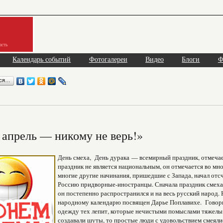
асть
Календарь событий
Фотогалереи
Видео
Блоги
Ф
ься…
апрель — никому не верь!»
День смеха, День дурака — всемирный праздник, отмечае
праздник не является национальным, он отмечается во мно
многие другие начинания, пришедшие с Запада, начал отсче
Россию придворные-иностранцы. Сначала праздник смеха 
он постепенно распространился и на весь русский народ. Н
народному календарю посвящен Дарье Поплавихе. Говорил
одежду тех лепит, которые нечистыми помыслами тяжелы»
создавали шуты, то простые люди с удовольствием смеял