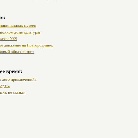
мя:
ниципальных музеев
районном доме культуры
казки 2009
ое движение на Новгородчине.
ровый образ жизни»
ее время:
 лето приключений»
порт!»
зка, не сказка»