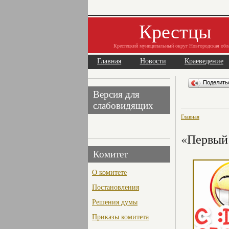
Крестцы
Крестецкий муниципальный округ Новгородская обл
Главная
Новости
Краеведение
Поделит
Версия для
слабовидящих
Главная
«Первый 
Комитет
О комитете
Постановления
Решения думы
Приказы комитета