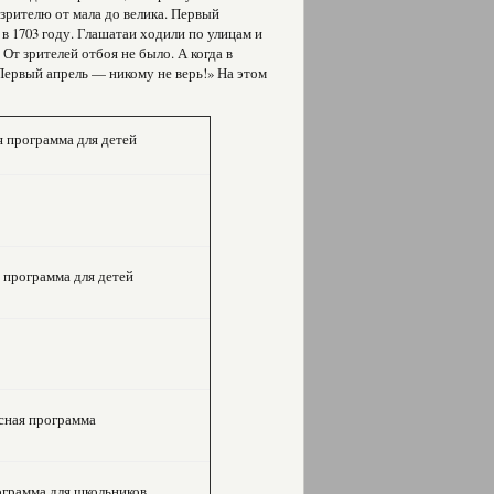
зрителю от мала до велика. Первый
 1703 году. Глашатаи ходили по улицам и
От зрителей отбоя не было. А когда в
Первый апрель — никому не верь!» На этом
я программа для детей
 программа для детей
рсная программа
рограмма для школьников