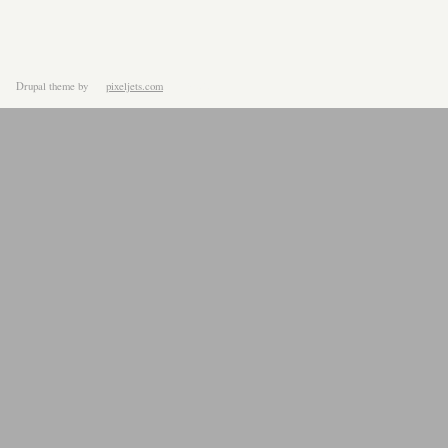
Drupal theme
by
pixeljets.com
ver.1.4