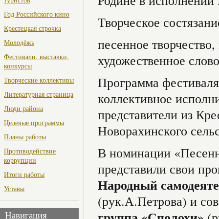
Родине в исполнении 
Год Российского кино
Творческое состязани
Крестецкая строчка
песенное творчество,
Молодёжь
Фестивали, выставки,
художественное слово
конкурсы
Программа фестиваля 
Творческие коллективы
Литературная страница
коллективное исполни
Люди района
представители из Кре
Целевые программы
Новорахинского сельс
Планы работы
В номинации «Песенн
Противодействие
коррупции
представили свои пр
Итоги работы
Народный самодеяте
Уставы
(рук.А.Петрова) и со
группа «Сполохи»
(р
Навигация