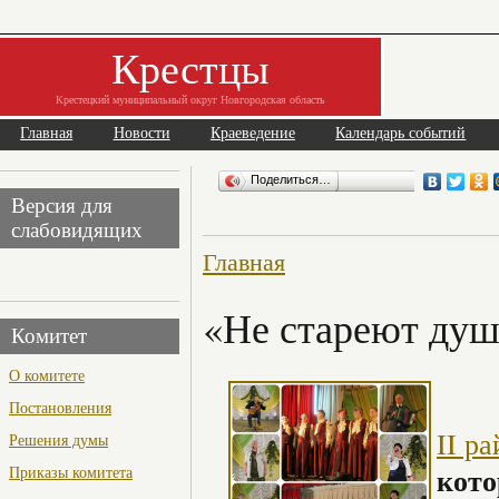
Крестцы
Крестецкий муниципальный округ Новгородская область
Главная
Новости
Краеведение
Календарь событий
Поделиться…
Версия для
слабовидящих
Главная
«Не стареют душ
Комитет
О комитете
Постановления
II р
Решения думы
кот
Приказы комитета