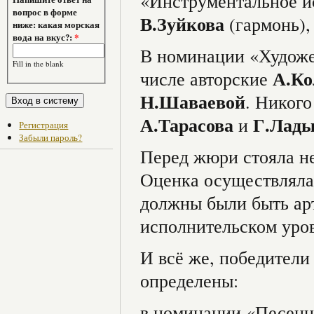
«Инструментальное и
вопрос в форме
В.Зуйкова
(гармонь)
ниже: какая морская
вода на вкус?:
*
В номинации «Художес
Fill in the blank
А.Ко
числе авторские
Н.Шаваевой
. Никог
А.Тарасова
Г.Лады
и
Регистрация
Забыли пароль?
Перед жюри стояла не
Оценка осуществляла
должны были быть ар
исполнительском ур
И всё же, победители
определены:
в номинации «Песенно