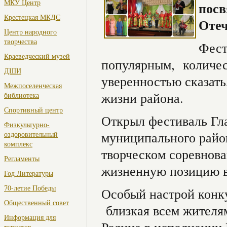
МКУ Центр
посв
Крестецкая МКДС
Отеч
Центр народного
творчества
Фест
Краеведческий музей
популярным, количест
ДШИ
уверенностью сказать
Межпоселенческая
жизни района.
библиотека
Спортивный центр
Открыл фестиваль Гл
Физкультурно-
муниципального район
оздоровительный
комплекс
творческом соревнова
Регламенты
жизненную позицию в
Год Литературы
70-летие Победы
Особый настрой конк
Общественный совет
близкая всем жителям
Информация для
туристов