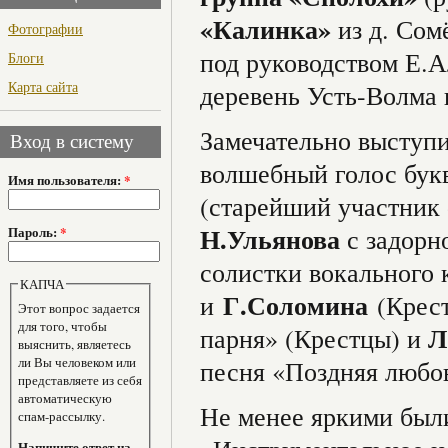
«Калинка»
из д. Сом
Фотографии
под руководством Е.А
Блоги
Карта сайта
деревень Усть-Волма 
Замечательно выступ
Вход в систему
волшебный голос букв
Имя пользователя:
*
(старейший участник 
Н.Ульянова
с задорн
Пароль:
*
солистки вокального
КАПЧА
Г.Соломина
и
(Крес
Этот вопрос задается
для того, чтобы
Л
парня» (Крестцы) и
выяснить, являетесь
ли Вы человеком или
песня «Поздняя любов
представляете из себя
автоматическую
Не менее яркими был
спам-рассылку.
Напишите ответ на