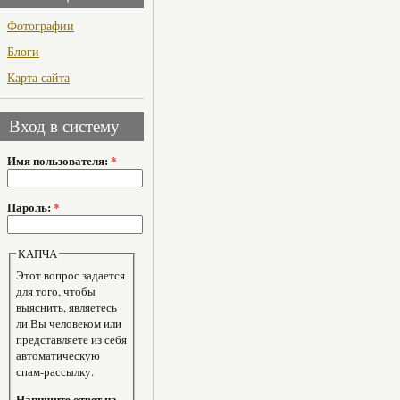
Фотографии
Блоги
Карта сайта
Вход в систему
Имя пользователя:
*
Пароль:
*
КАПЧА
Этот вопрос задается
для того, чтобы
выяснить, являетесь
ли Вы человеком или
представляете из себя
автоматическую
спам-рассылку.
Напишите ответ на