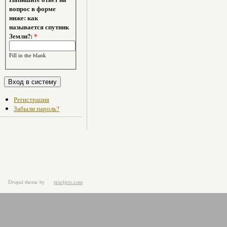
вопрос в форме
ниже: как
называется спутник
Земли?:
*
Fill in the blank
Регистрация
Забыли пароль?
Drupal theme
by
pixeljets.com
ver.1.4