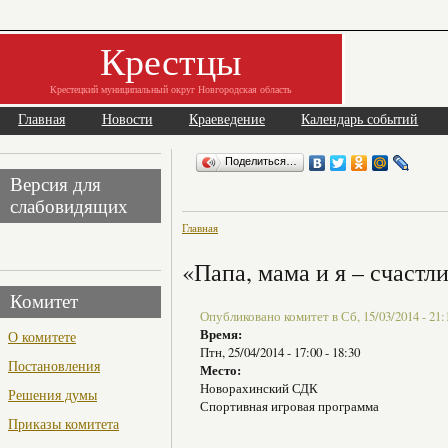
Крестцы
Крестецкий муниципальный округ Новгородская область
Главная
Новости
Краеведение
Календарь событий
Поделиться…
Версия для
слабовидящих
Главная
«Папа, мама и я – счастл
Комитет
Опубликовано комитет в Сб, 15/03/2014 - 21:
Время:
О комитете
Птн, 25/04/2014 -
17:00
-
18:30
Постановления
Место:
Новорахинский СДК
Решения думы
Спортивная игровая программа
Приказы комитета