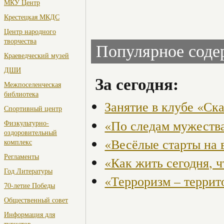
МКУ Центр
Крестецкая МКДС
Центр народного
творчества
Популярное сод
Краеведческий музей
ДШИ
За сегодня:
Межпоселенческая
библиотека
Занятие в клубе «Ск
Спортивный центр
«По следам мужества
Физкультурно-
оздоровительный
«Весёлые старты на 
комплекс
Регламенты
«Как жить сегодня, 
Год Литературы
«Терроризм – террит
70-летие Победы
Общественный совет
Информация для
туристов