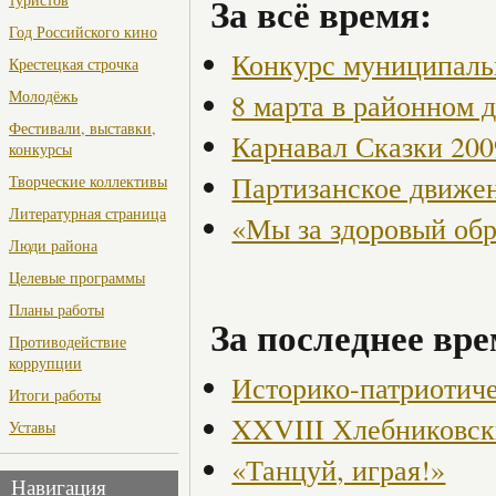
За всё время:
Год Российского кино
Конкурс муниципаль
Крестецкая строчка
Молодёжь
8 марта в районном 
Фестивали, выставки,
Карнавал Сказки 200
конкурсы
Партизанское движен
Творческие коллективы
Литературная страница
«Мы за здоровый об
Люди района
Целевые программы
Планы работы
За последнее вре
Противодействие
коррупции
Историко-патриотиче
Итоги работы
XXVIII Хлебниковск
Уставы
«Танцуй, играя!»
Навигация