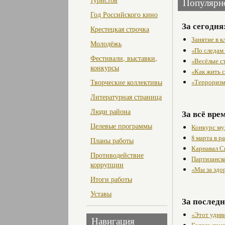
Популярн
Год Российского кино
За сегодня
Крестецкая строчка
Занятие в 
Молодёжь
«По следам
Фестивали, выставки,
«Весёлые с
конкурсы
«Как жить с
«Терроризм
Творческие коллективы
Литературная страница
Люди района
За всё вре
Целевые программы
Конкурс му
8 марта в 
Планы работы
Карнавал С
Противодействие
Партизанск
коррупции
«Мы за здо
Итоги работы
Уставы
За последн
«Этот удив
Навигация