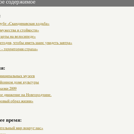
ое содержимое
:
клубе «Скандинавская ходьба»
 мужества и стойкости»
тарты на велосипеде»
егодня, чтобы иметь шанс увидеть завтра»
 – территория страха»
мя:
ниципальных музеев
районном доме культуры
казки 2009
ое движение на Новгородчине.
ровый образ жизни»
ее время:
ительный мир вокруг нас»