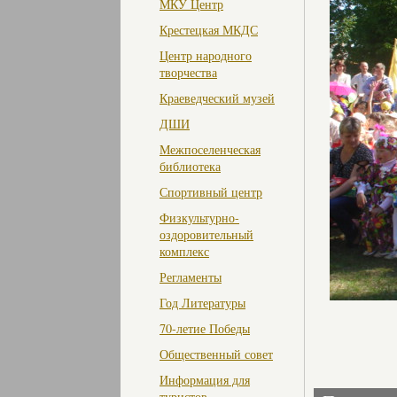
МКУ Центр
Крестецкая МКДС
Центр народного
творчества
Краеведческий музей
ДШИ
Межпоселенческая
библиотека
Спортивный центр
Физкультурно-
оздоровительный
комплекс
Регламенты
Год Литературы
70-летие Победы
Общественный совет
Информация для
туристов