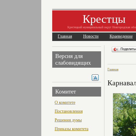
Крестцы
Крестецкий муниципальный округ Новгородская обл
Главная
Новости
Краеведение
Поделит
Версия для
слабовидящих
Главная
Карнавал
Комитет
О комитете
Постановления
Решения думы
Приказы комитета