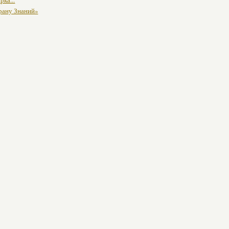
рка...
трану Знаний»