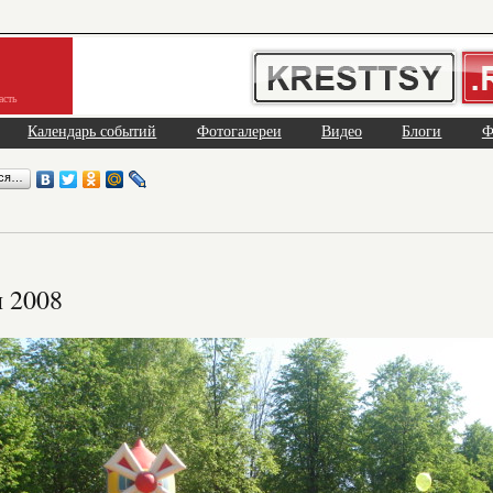
асть
Календарь событий
Фотогалереи
Видео
Блоги
Ф
ься…
 2008