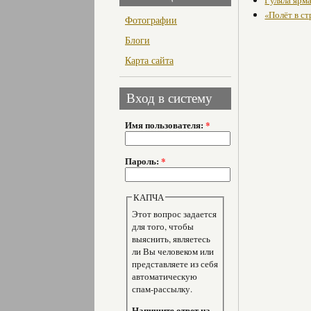
Гуляла ярма
«Полёт в с
Фотографии
Блоги
Карта сайта
Вход в систему
Имя пользователя:
*
Пароль:
*
КАПЧА
Этот вопрос задается
для того, чтобы
выяснить, являетесь
ли Вы человеком или
представляете из себя
автоматическую
спам-рассылку.
Напишите ответ на