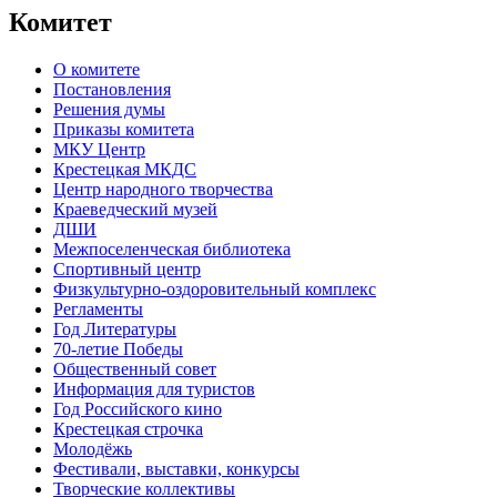
Комитет
О комитете
Постановления
Решения думы
Приказы комитета
МКУ Центр
Крестецкая МКДС
Центр народного творчества
Краеведческий музей
ДШИ
Межпоселенческая библиотека
Спортивный центр
Физкультурно-оздоровительный комплекс
Регламенты
Год Литературы
70-летие Победы
Общественный совет
Информация для туристов
Год Российского кино
Крестецкая строчка
Молодёжь
Фестивали, выставки, конкурсы
Творческие коллективы