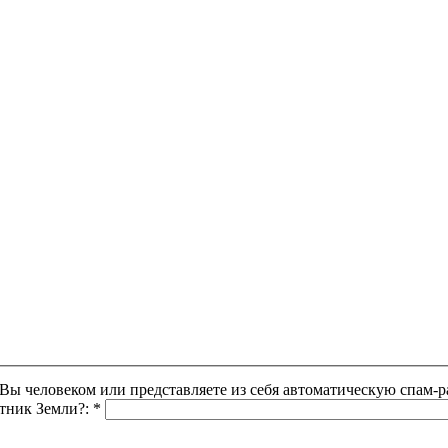
Этот вопрос задается для того, чтобы выяснить, являетесь ли Вы человеком или представляете из себя автоматическую
утник Земли?:
*