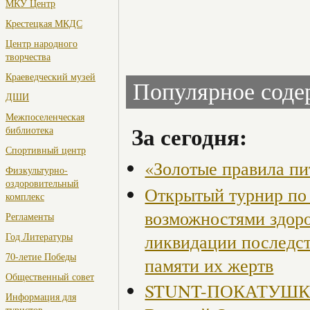
МКУ Центр
Крестецкая МКДС
Центр народного
творчества
Краеведческий музей
Популярное сод
ДШИ
Межпоселенческая
За сегодня:
библиотека
Спортивный центр
«Золотые правила пи
Физкультурно-
оздоровительный
Открытый турнир по 
комплекс
возможностями здор
Регламенты
ликвидации последст
Год Литературы
70-летие Победы
памяти их жертв
Общественный совет
STUNT-ПОКАТУШКИ, 
Информация для
туристов