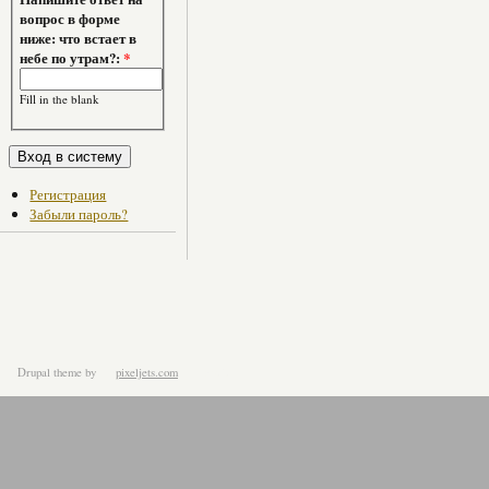
вопрос в форме
ниже: что встает в
небе по утрам?:
*
Fill in the blank
Регистрация
Забыли пароль?
Drupal theme
by
pixeljets.com
ver.1.4