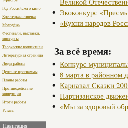
Великой Отечествен
Год Российского кино
Экоконкурс «Пресмы
Крестецкая строчка
«Кухни народов Рос
Молодёжь
Фестивали, выставки,
конкурсы
Творческие коллективы
За всё время:
Литературная страница
Конкурс муниципаль
Люди района
Целевые программы
8 марта в районном 
Планы работы
Карнавал Сказки 200
Противодействие
Партизанское движен
коррупции
Итоги работы
«Мы за здоровый об
Уставы
Навигация