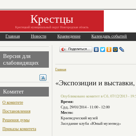
Крестцы
Крестецкий муниципальный округ Новгородская область
Главная
Новости
Краеведение
Календарь событий
Поделиться…
Версия для
слабовидящих
Главная
«Экспозиции и выставки,
Комитет
Опубликовано комитет в Сб, 07/12/2013 - 19:
Время:
О комитете
Срд, 29/01/2014 -
11:00
-
12:00
Постановления
Место:
Краеведческий музей
Решения думы
Заседание клуба «Юный музеевед»
Приказы комитета