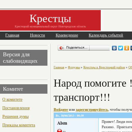
Крестцы
Крестецкий муниципальный округ Новгородская область
Главная
Новости
Краеведение
Календарь событий
Поделиться…
Версия для
слабовидящих
Главная
»
Форумы
»
Крестцы и Крестецкий район
»
Об
Народ помогите !
Комитет
транспорт!!!
О комитете
Постановления
Войдите
или
зарегистрируйтесь
, чтобы полу
Вс, 30/06/2013 - 00:39
Решения думы
Привет! Люди пом
Alsm
Приказы комитета
Рахино. Приехать