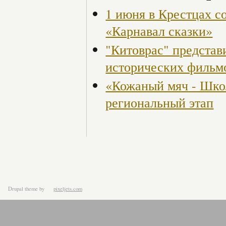
1 июня в Крестцах с
«Карнавал сказки»
"Китоврас" представ
исторических фильм
«Кожаный мяч - Шко
региональный этап
Drupal theme
by
pixeljets.com
ver.1.4