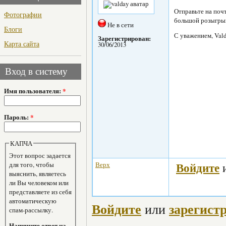
Отправьте на почт
Фотографии
большой розыгры
Не в сети
Блоги
С уважением, Vald
Зарегистрирован:
Карта сайта
30/06/2013
Вход в систему
Имя пользователя:
*
Пароль:
*
КАПЧА
Этот вопрос задается
Войдите
для того, чтобы
Верх
выяснить, являетесь
ли Вы человеком или
представляете из себя
автоматическую
Войдите
зарегист
или
спам-рассылку.
Напишите ответ на