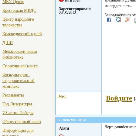
зрелищем и думаю
Не в сети
МКУ Центр
на сердечность.
Зарегистрирован:
Крестецкая МКДС
30/06/2013
Закладка/поиск эт
Центр народного
творчества
Краеведческий музей
ДШИ
Межпоселенческая
библиотека
Спортивный центр
Физкультурно-
оздоровительный
комплекс
Регламенты
Войдите
Верх
Год Литературы
70-летие Победы
Вс, 30/06/2013 - 00:43
Общественный совет
Черт ,ошибся кон
Alsm
Информация для
туристов