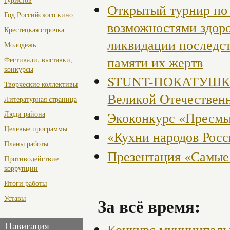
Открытый турнир по 
Год Российского кино
возможностями здор
Крестецкая строчка
ликвидации последст
Молодёжь
памяти их жертв
Фестивали, выставки,
конкурсы
STUNT-ПОКАТУШКИ, 
Творческие коллективы
Великой Отечествен
Литературная страница
Экоконкурс «Пресмы
Люди района
Целевые программы
«Кухни народов Рос
Планы работы
Презентация «Самые
Противодействие
коррупции
Итоги работы
Уставы
За всё время:
Конкурс муниципаль
Навигация