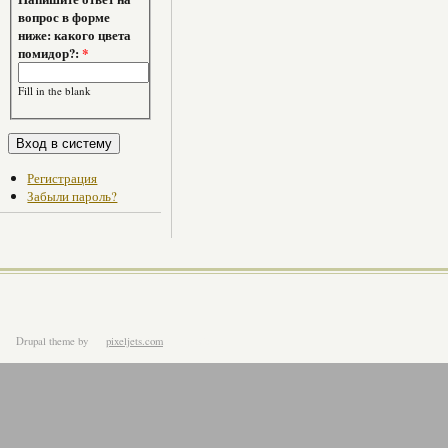
вопрос в форме
ниже: какого цвета
помидор?:
*
Fill in the blank
Регистрация
Забыли пароль?
Drupal theme
by
pixeljets.com
ver.1.4