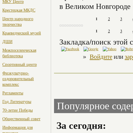
МКУ Центр
в Великом Новгороде
Крестецкая МКДС
Центр народного
1
2
3
творчества
1
2
3
Краеведческий музей
Закладка/поиск этой с
ДШИ
Межпоселенческая
»
Войдите
или
за
библиотека
Спортивный центр
Физкультурно-
оздоровительный
комплекс
Регламенты
Год Литературы
Популярное сод
70-летие Победы
Общественный совет
За сегодня:
Информация для
туристов