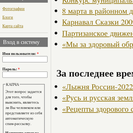
Фотографии
8 марта в районном 
Блоги
Карнавал Сказки 200
Карта сайта
Партизанское движен
«Мы за здоровый об
Вход в систему
Имя пользователя:
*
За последнее вре
Пароль:
*
«Лыжня России-202
КАПЧА
Этот вопрос задается
«Русь и русская земл
для того, чтобы
выяснить, являетесь
«Рецепты здорового 
ли Вы человеком или
представляете из себя
автоматическую
спам-рассылку.
Напишите ответ на