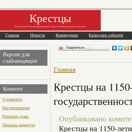
Крестцы
Крестецкий муниципальный округ Новгородская область
Главная
Новости
Краеведение
Календарь событий
Поделиться…
Версия для
слабовидящих
Главная
Крестцы на 1150
Комитет
государственнос
О комитете
Постановления
Решения думы
Опубликовано комитет 
Приказы комитета
Крестцы на 1150-лети