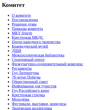
Комитет
О комитете
Постановления
Решения думы
Приказы комитета
МКУ Центр
Крестецкая МКДС
Центр народного творчества
Краеведческий музей
ДШИ
Межпоселенческая библиотека
Спортивный центр
Физкультурно-оздоровительный комплекс
Регламенты
Год Литературы
70-летие Победы
Общественный совет
Информация для туристов
Год Российского кино
Крестецкая строчка
Молодёжь
Фестивали, выставки, конкурсы
Творческие коллективы