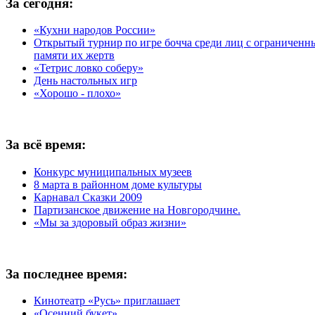
За сегодня:
«Кухни народов России»
Открытый турнир по игре бочча среди лиц с ограничен
памяти их жертв
«Тетрис ловко соберу»
День настольных игр
«Хорошо - плохо»
За всё время:
Конкурс муниципальных музеев
8 марта в районном доме культуры
Карнавал Сказки 2009
Партизанское движение на Новгородчине.
«Мы за здоровый образ жизни»
За последнее время:
Кинотеатр «Русь» приглашает
«Осенний букет»