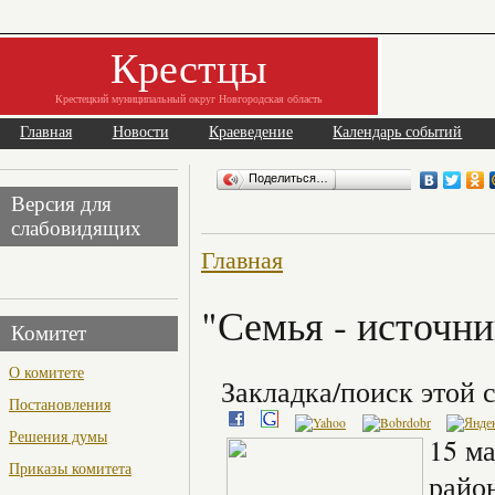
Крестцы
Крестецкий муниципальный округ Новгородская область
Главная
Новости
Краеведение
Календарь событий
Поделиться…
Версия для
слабовидящих
Главная
"Семья - источн
Комитет
О комитете
Закладка/поиск этой с
Постановления
Решения думы
15 м
Приказы комитета
райо