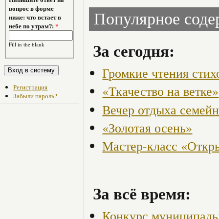
вопрос в форме
Популярное сод
ниже: что встает в
небе по утрам?:
*
За сегодня:
Fill in the blank
Громкие чтения стих
Регистрация
«Ткачество на ветке»
Забыли пароль?
Вечер отдыха семейн
«Золотая осень»
Мастер-класс «Откры
За всё время:
Конкурс муниципаль