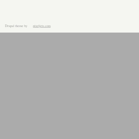
Drupal theme
by
pixeljets.com
ver.1.4