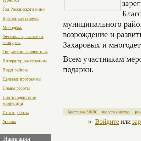
заре
Год Российского кино
Благ
Крестецкая строчка
муниципального район
Молодёжь
возрождение и разви
Фестивали, выставки,
Захаровых и многоде
конкурсы
Творческие коллективы
Всем участникам мер
Литературная страница
подарки.
Люди района
Целевые программы
Планы работы
Противодействие
коррупции
Итоги работы
Крестецкая МКДС
новости культуры
рай
»
Войдите
или
за
Уставы
Навигация