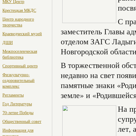
МКУ Центр
посв
Крестецкая МКДС
Центр народного
С пр
творчества
заместитель Главы а
Краеведческий музей
отделом ЗАГС Ладыги
ДШИ
Новгородской области
Межпоселенческая
библиотека
В торжественной обст
Спортивный центр
недавно на свет поя
Физкультурно-
оздоровительный
памятные знаки «Род
комплекс
земле» и «Родившейся
Регламенты
Год Литературы
На п
70-летие Победы
супр
Общественный совет
лет,
Информация для
туристов