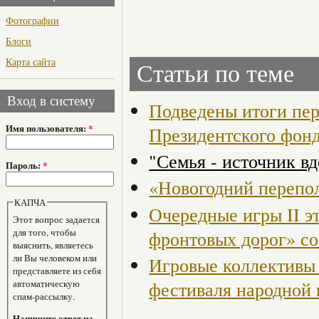
Фотографии
Блоги
Карта сайта
Статьи по теме
Вход в систему
Подведены итоги пер
Имя пользователя:
*
Президентского фон
"Семья - источник в
Пароль:
*
«Новогодний перепол
КАПЧА
Очередные игры II э
Этот вопрос задается
для того, чтобы
фронтовых дорог» со
выяснить, являетесь
ли Вы человеком или
Игровые коллективы 
представляете из себя
фестиваля народной 
автоматическую
спам-рассылку.
Напишите ответ на