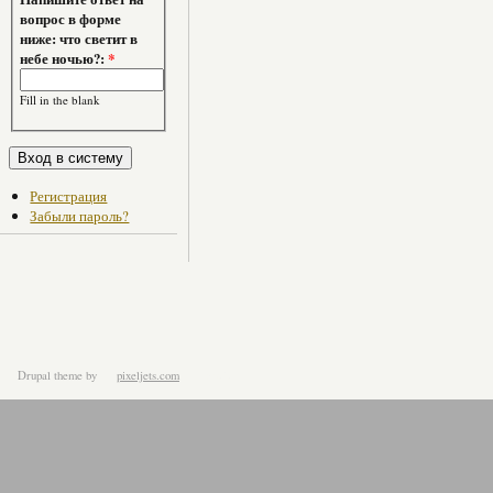
вопрос в форме
ниже: что светит в
небе ночью?:
*
Fill in the blank
Регистрация
Забыли пароль?
Drupal theme
by
pixeljets.com
ver.1.4