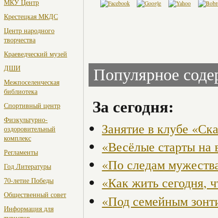
МКУ Центр
Крестецкая МКДС
Центр народного
творчества
Краеведческий музей
ДШИ
Популярное сод
Межпоселенческая
библиотека
За сегодня:
Спортивный центр
Физкультурно-
Занятие в клубе «Ск
оздоровительный
комплекс
«Весёлые старты на 
Регламенты
«По следам мужества
Год Литературы
«Как жить сегодня, 
70-летие Победы
Общественный совет
«Под семейным зонт
Информация для
туристов