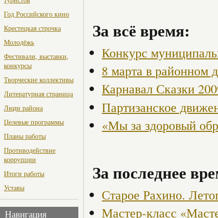
Год Российского кино
За всё время:
Крестецкая строчка
Молодёжь
Конкурс муниципаль
Фестивали, выставки,
конкурсы
8 марта в районном 
Творческие коллективы
Карнавал Сказки 200
Литературная страница
Партизанское движен
Люди района
«Мы за здоровый об
Целевые программы
Планы работы
Противодействие
коррупции
За последнее вре
Итоги работы
Уставы
Старое Рахино. Лето
Мастер-класс «Маст
Навигация