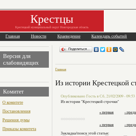
Крестцы
Крестецкий муниципальный округ Новгородская область
Главная
Новости
Краеведение
Календарь событий
Поделиться…
Версия для
слабовидящих
Главная
Из истории Крестецкой с
Комитет
Опубликовано Гость в Сб, 21/02/2009 - 09:53
Из истории "Крестецкой строчки"
О комитете
Постановления
« первая
‹ пре
Решения думы
« первая
‹ пре
Приказы комитета
Закладка/поиск этой статьи: