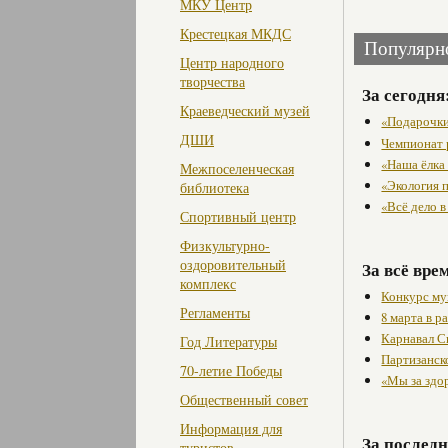
МКУ Центр
Крестецкая МКДС
Популярн
Центр народного
творчества
За сегодня
Краеведческий музей
«Подарочки
ДШИ
Чемпионат 
«Наша ёлка
Межпоселенческая
«Экология 
библиотека
«Всё дело 
Спортивный центр
Физкультурно-
оздоровительный
За всё вре
комплекс
Конкурс му
Регламенты
8 марта в 
Карнавал С
Год Литературы
Партизанск
70-летие Победы
«Мы за здо
Общественный совет
Информация для
За последн
туристов