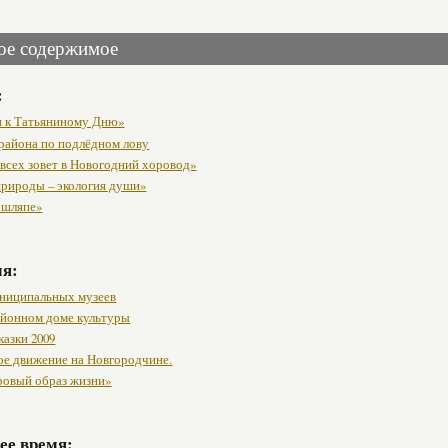
ое содержимое
:
 к Татьяниному Дню»
района по подлёдном лову
 всех зовет в Новогодний хоровод»
природы – экология души»
в шляпе»
мя:
ниципальных музеев
районном доме культуры
казки 2009
ое движение на Новгородчине.
ровый образ жизни»
ее время: