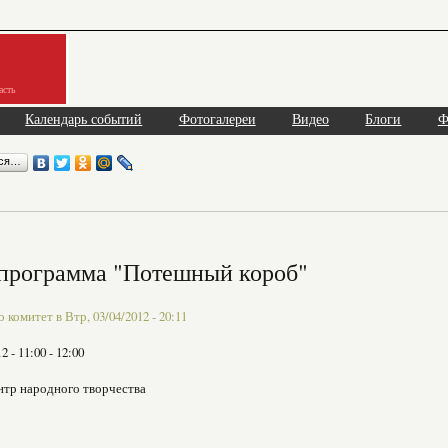
асть
Календарь событий
Фотогалереи
Видео
Блоги
Ф
ься…
 программа "Потешный короб"
комитет в Втр, 03/04/2012 - 20:11
12 -
11:00
-
12:00
нтр народного творчества