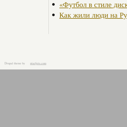
«Футбол в стиле дис
Как жили люди на Ру
Drupal theme
by
pixeljets.com
ver.1.4