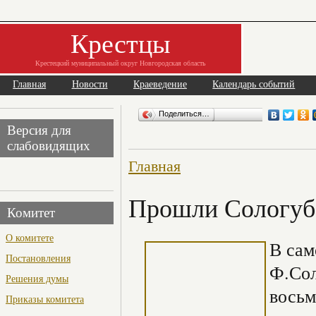
Крестцы
Крестецкий муниципальный округ Новгородская область
Главная
Новости
Краеведение
Календарь событий
Поделиться…
Версия для
слабовидящих
Главная
Прошли Сологуб
Комитет
О комитете
В сам
Постановления
Ф.Сол
Решения думы
восьм
Приказы комитета