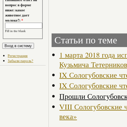
вопрос в форме
ниже: какое
животное дает
молоко?:
*
Fill in the blank
Статьи по теме
1 марта 2018 года и
Регистрация
Забыли пароль?
Кузьмича Тетерников
IX Сологубовские чт
IX Сологубовские чт
Прошли Сологубовск
VIII Сологубовские 
века»