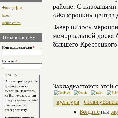
районе. С народными
Фотографии
«Жаворонки» центра 
Блоги
Карта сайта
Завершилось меропри
мемориальной доске Ф
Вход в систему
бывшего Крестецкого
Имя пользователя:
*
Пароль:
*
КАПЧА
Этот вопрос задается
Закладка/поиск этой с
для того, чтобы
выяснить, являетесь
ли Вы человеком или
культура
Сологубовск
представляете из себя
автоматическую
»
спам-рассылку.
Войдите
или
за
Напишите ответ на