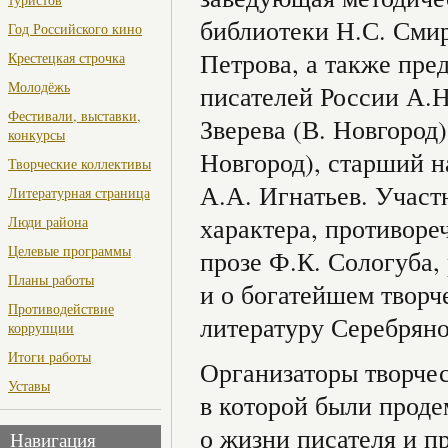
библиотеки Н.С. Смир
Год Российского кино
Петрова, а также пре
Крестецкая строчка
Молодёжь
писателей России А.Н
Фестивали, выставки,
Зверева (В. Новгород)
конкурсы
Новгород), старший н
Творческие коллективы
А.А. Игнатьев. Участ
Литературная страница
характера, противоре
Люди района
Целевые программы
прозе Ф.К. Сологуба,
Планы работы
и о богатейшем творч
Противодействие
литературу Серебряно
коррупции
Итоги работы
Организаторы творчес
Уставы
в которой были прод
о жизни писателя и п
Навигация