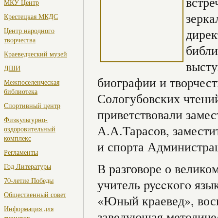
встре
МКУ Центр
зерка
Крестецкая МКДС
Центр народного
дирек
творчества
библи
Краеведческий музей
высту
ДШИ
биографии и творчест
Межпоселенческая
библиотека
Сологубовских чтени
Спортивный центр
приветствовали замес
Физкультурно-
А.А.Тарасов, замести
оздоровительный
комплекс
и спорта Администрац
Регламенты
В разговоре о велико
Год Литературы
70-летие Победы
учитель pyccкoгo язы
Общественный совет
«Юный краевед», вос
Информация для
заведующая методиче
туристов