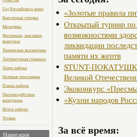
Год Российского кино
«Золотые правила пи
Крестецкая строчка
Открытый турнир по 
Молодёжь
возможностями здор
Фестивали, выставки,
конкурсы
ликвидации последст
Творческие коллективы
памяти их жертв
Литературная страница
STUNT-ПОКАТУШКИ, 
Люди района
Великой Отечествен
Целевые программы
Планы работы
Экоконкурс «Пресмы
Противодействие
«Кухни народов Рос
коррупции
Итоги работы
Уставы
За всё время:
Навигация