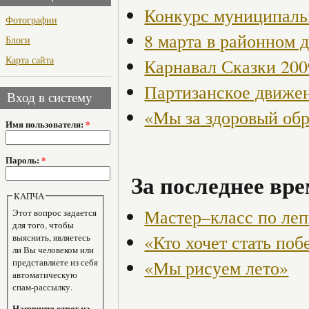
Конкурс муниципаль
Фотографии
8 марта в районном 
Блоги
Карта сайта
Карнавал Сказки 200
Партизанское движен
Вход в систему
«Мы за здоровый об
Имя пользователя:
*
Пароль:
*
За последнее вре
КАПЧА
Мастер–класс по леп
Этот вопрос задается
для того, чтобы
«Кто хочет стать поб
выяснить, являетесь
ли Вы человеком или
«Мы рисуем лето»
представляете из себя
автоматическую
спам-рассылку.
Напишите ответ на