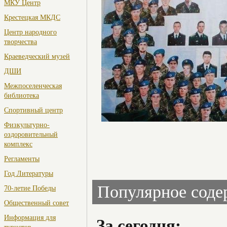
МКУ Центр
Крестецкая МКДС
Центр народного
творчества
Краеведческий музей
ДШИ
Межпоселенческая
библиотека
Спортивный центр
Физкультурно-
оздоровительный
комплекс
Регламенты
Год Литературы
Популярное сод
70-летие Победы
Общественный совет
Информация для
За сегодня:
туристов