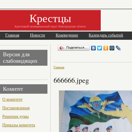
Крестцы
Крестецкий муниципальный округ Новгородская область
Главная
Новости
Краеведение
Календарь событий
Поделиться…
Версия для
слабовидящих
Главная
666666.jpeg
Комитет
О комитете
Постановления
Решения думы
Приказы комитета