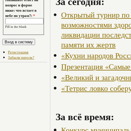
За сегодня:
вопрос в форме
ниже: что встает в
Открытый турнир по 
небе по утрам?:
*
возможностями здор
Fill in the blank
ликвидации последст
памяти их жертв
Регистрация
«Кухни народов Рос
Забыли пароль?
Презентация «Самые
«Великий и загадоч
«Тетрис ловко собер
За всё время:
Конкурс муниципаль