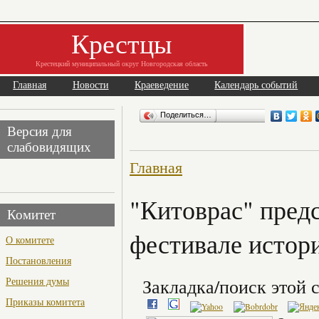
Крестцы
Крестецкий муниципальный округ Новгородская область
Главная
Новости
Краеведение
Календарь событий
Поделиться…
Версия для
слабовидящих
Главная
"Китоврас" пред
Комитет
фестивале истор
О комитете
Постановления
Решения думы
Закладка/поиск этой с
Приказы комитета