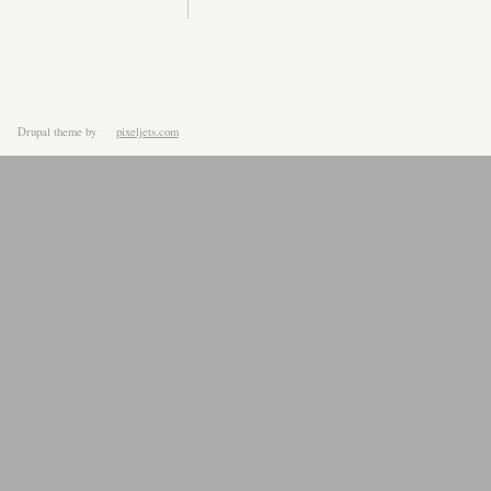
Drupal theme
by
pixeljets.com
ver.1.4