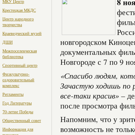
8 но
МКУ Центр
фест
Крестецкая МКДС
Центр народного
филь
творчества
Росс
Краеведческий музей
новгородском Киноце
ДШИ
документальных филь
Межпоселенческая
библиотека
Новгороде с 7 по 9 н
Спортивный центр
«Спасибо людям, кот
Физкультурно-
оздоровительный
Зачастую ходишь по р
комплекс
все-таки красив»
– де
Регламенты
Год Литературы
после просмотра фил
70-летие Победы
Напомним, что у зрит
Общественный совет
возможность не толь
Информация для
туристов