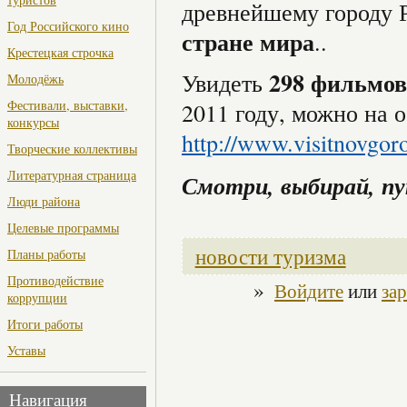
древнейшему городу 
Год Российского кино
стране мира
..
Крестецкая строчка
298 фильмов
Увидеть
Молодёжь
Фестивали, выставки,
2011 году, можно на 
конкурсы
http
://www.visitnovgoro
Творческие коллективы
Литературная страница
Смотри, выбирай, п
Люди района
Целевые программы
новости туризма
Планы работы
Противодействие
»
Войдите
или
за
коррупции
Итоги работы
Уставы
Навигация