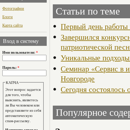
Фотографии
Статьи по теме
Блоги
Первый день работы
Карта сайта
Завершился конкурс
Вход в систему
патриотической песн
Имя пользователя:
*
Уникальные подходы 
Семинар «Сервис в 
Пароль:
*
Новгороде
КАПЧА
Сегодня состоялось 
Этот вопрос задается
для того, чтобы
выяснить, являетесь
ли Вы человеком или
Популярное сод
представляете из себя
автоматическую
спам-рассылку.
Напишите ответ на