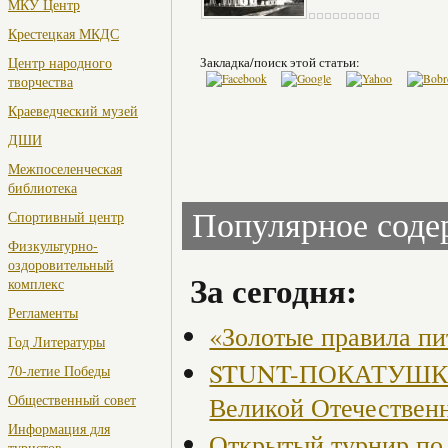
МКУ Центр
Крестецкая МКДС
Закладка/поиск этой статьи:
Центр народного
творчества
Краеведческий музей
ДШИ
Межпоселенческая
библиотека
Популярное сод
Спортивный центр
Физкультурно-
оздоровительный
За сегодня:
комплекс
Регламенты
«Золотые правила пи
Год Литературы
STUNT-ПОКАТУШКИ, 
70-летие Победы
Великой Отечествен
Общественный совет
Информация для
Открытый турнир по 
туристов