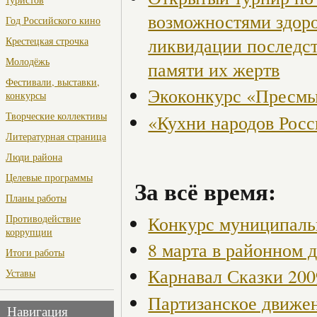
возможностями здор
Год Российского кино
ликвидации последст
Крестецкая строчка
Молодёжь
памяти их жертв
Фестивали, выставки,
Экоконкурс «Пресмы
конкурсы
Творческие коллективы
«Кухни народов Рос
Литературная страница
Люди района
Целевые программы
За всё время:
Планы работы
Конкурс муниципаль
Противодействие
коррупции
8 марта в районном 
Итоги работы
Карнавал Сказки 200
Уставы
Партизанское движен
Навигация