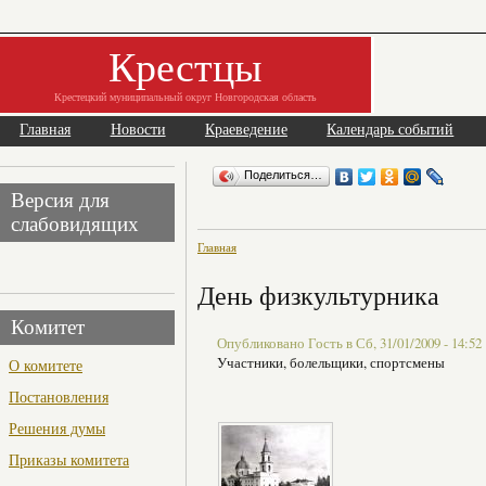
Крестцы
Крестецкий муниципальный округ Новгородская область
Главная
Новости
Краеведение
Календарь событий
Поделиться…
Версия для
слабовидящих
Главная
День физкультурника
Комитет
Опубликовано Гость в Сб, 31/01/2009 - 14:52
Участники, болельщики, спортсмены
О комитете
Постановления
Решения думы
Приказы комитета