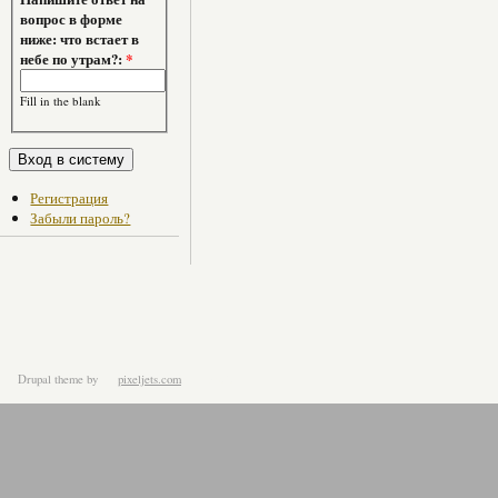
вопрос в форме
ниже: что встает в
небе по утрам?:
*
Fill in the blank
Регистрация
Забыли пароль?
Drupal theme
by
pixeljets.com
ver.1.4