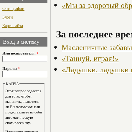
«Мы за здоровый об
Фотографии
Блоги
Карта сайта
За последнее вре
Вход в систему
Масленичные забав
Имя пользователя:
*
«Танцуй, играя!»
«Ладушки, ладушки 
Пароль:
*
КАПЧА
Этот вопрос задается
для того, чтобы
выяснить, являетесь
ли Вы человеком или
представляете из себя
автоматическую
спам-рассылку.
Напишите ответ на