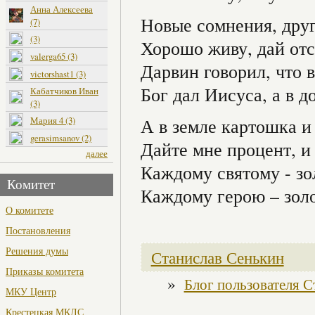
Анна Алексеева
Новые сомнения, друг
(7)
(3)
Хорошо живу, дай от
valerga65 (3)
Дарвин говорил, что в
victorshast1 (3)
Бог дал Иисуса, а в 
Кабатчиков Иван
(3)
Мария 4 (3)
А в земле картошка и
gerasimsanov (2)
Дайте мне процент, и
далее
Каждому святому - з
Комитет
Каждому герою – зол
О комитете
Постановления
Решения думы
Станислав Сенькин
Приказы комитета
»
Блог пользователя С
МКУ Центр
Крестецкая МКДС