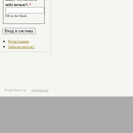
небе ночью?:
*
Fill in the blank
Регистрация
Забыли пароль?
Drupal theme
by
pixeljets.com
ver.1.4