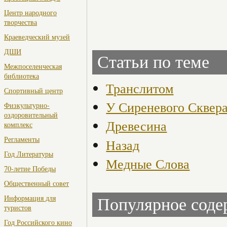
Центр народного
творчества
Краеведческий музей
ДШИ
Статьи по теме
Межпоселенческая
библиотека
Транслитом
Спортивный центр
У Сиреневого Сквер
Физкультурно-
оздоровительный
Древесина
комплекс
Регламенты
Назад
Год Литературы
Медные Слова
70-летие Победы
Общественный совет
Информация для
Популярное сод
туристов
Год Российского кино