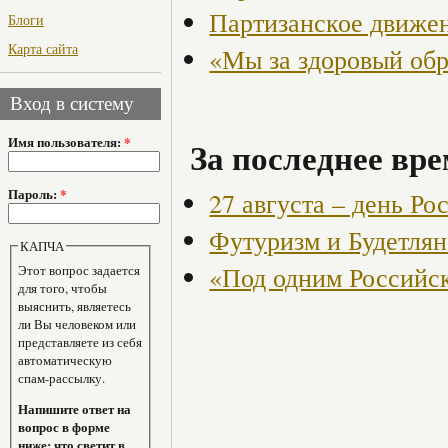
Партизанское движен
Блоги
Карта сайта
«Мы за здоровый об
Вход в систему
Имя пользователя:
*
За последнее вре
Пароль:
*
27 августа – день Ро
Футуризм и Будетля
КАПЧА
«Под одним Российс
Этот вопрос задается
для того, чтобы
выяснить, являетесь
ли Вы человеком или
представляете из себя
автоматическую
спам-рассылку.
Напишите ответ на
вопрос в форме
ниже: что светит в