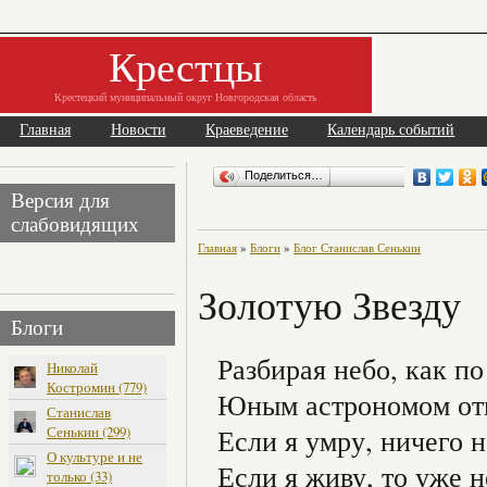
Крестцы
Крестецкий муниципальный округ Новгородская область
Главная
Новости
Краеведение
Календарь событий
Поделиться…
Версия для
слабовидящих
Главная
»
Блоги
»
Блог Станислав Сенькин
Золотую Звезду
Блоги
Разбирая небо, как п
Николай
Костромин (779)
Юным астрономом отк
Станислав
Сенькин (299)
Если я умру, ничего н
О культуре и не
Если я живу, то уже н
только (33)