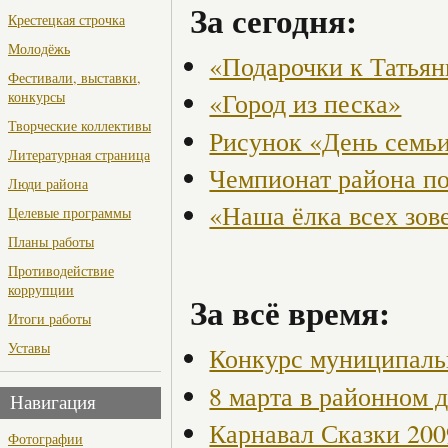
За сегодня:
Крестецкая строчка
Молодёжь
«Подарочки к Татья
Фестивали, выставки,
«Город из песка»
конкурсы
Творческие коллективы
Рисунок «День семьи
Литературная страница
Чемпионат района по
Люди района
«Наша ёлка всех зов
Целевые программы
Планы работы
Противодействие
коррупции
За всё время:
Итоги работы
Уставы
Конкурс муниципаль
8 марта в районном 
Навигация
Карнавал Сказки 200
Фотографии