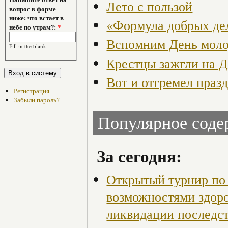
Лето с пользой
вопрос в форме
ниже: что встает в
«Формула добрых де
небе по утрам?:
*
Вспомним День мол
Fill in the blank
Крестцы зажгли на 
Вот и отгремел праз
Регистрация
Забыли пароль?
Популярное сод
За сегодня:
Открытый турнир по 
возможностями здор
ликвидации последст