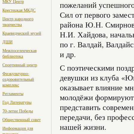
МКУ Центр
пожеланий успешного
Крестецкая МКДС
Сил от первого заме
Центр народного
района Ю.Н. Смирнова
творчества
Н.И. Хайдова, началь
Краеведческий музей
ДШИ
по г. Валдай, Валдай
Межпоселенческая
и др.
библиотека
Спортивный центр
С поэтическими позд
Физкультурно-
девушки из клуба «Ю
оздоровительный
комплекс
оказывает влияние мн
Регламенты
молодёжи формируютс
Год Литературы
представить современ
70-летие Победы
передачи, без профес
Общественный совет
нашей жизни.
Информация для
туристов