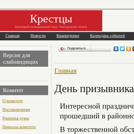
Крестцы
Крестецкий муниципальный округ Новгородская область
Главная
Новости
Краеведение
Календарь событий
Поделиться…
Версия для
слабовидящих
Главная
День призывника
Комитет
О комитете
Интересной празднич
Постановления
прошедший в районно
Решения думы
Приказы комитета
В торжественной обст