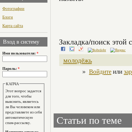
Фотографии
Блоги
Карта сайта
Закладка/поиск этой с
Вход в систему
Имя пользователя:
*
молодёжь
Пароль:
*
»
Войдите
или
за
КАПЧА
Этот вопрос задается
для того, чтобы
выяснить, являетесь
ли Вы человеком или
представляете из себя
автоматическую
Статьи по теме
спам-рассылку.
Напишите ответ на