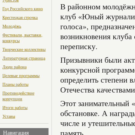
В районном молодёжно
Год Российского кино
клуб «Юный журналис
Крестецкая строчка
голоса», предназначе
Молодёжь
возникновения клуба
Фестивали, выставки,
конкурсы
переписку.
Творческие коллективы
Призывники были акти
Литературная страница
Люди района
конкурсной программ
Целевые программы
определить степени 
Планы работы
Отечества качествами
Противодействие
коррупции
Этот занимательный 
Итоги работы
обстановке. А наград
Уставы
числе и утешительные
память.
Навигация