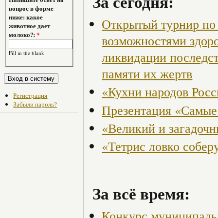
За сегодня:
вопрос в форме
ниже: какое
Открытый турнир по 
животное дает
молоко?:
*
возможностями здор
ликвидации последст
Fill in the blank
памяти их жертв
«Кухни народов Рос
Регистрация
Забыли пароль?
Презентация «Самые
«Великий и загадоч
«Тетрис ловко собер
За всё время:
Конкурс муниципаль