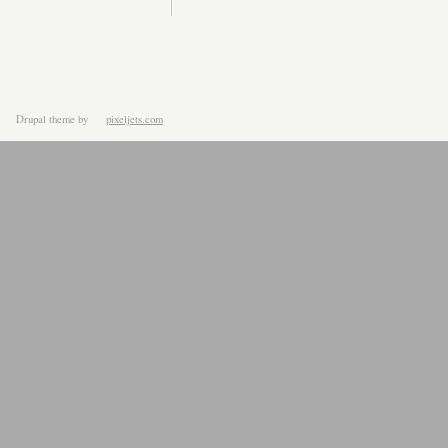
Drupal theme
by
pixeljets.com
ver.1.4