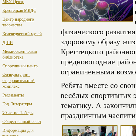
МКУ Центр
Крестецкая МКДС
Центр народного
творчества
физического развития
Краеведческий музей
здоровому образу жиз
ДШИ
Крестецкого районно
Межпоселенческая
библиотека
предновогодние район
Спортивный центр
ограниченными возмо
Физкультурно-
оздоровительный
Ребята вместе со сво
комплекс
весёлых спортивных э
Регламенты
тематику. А закончи
Год Литературы
70-летие Победы
праздничным чаепити
Общественный совет
Информация для
туристов