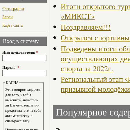
Итоги открытого тур
Фотографии
«МИКСТ»
Блоги
Поздравляем!!!
Карта сайта
Открылся спортивный
Вход в систему
Подведены итоги обл
Имя пользователя:
*
осуществляющих деят
спорта за 2022г.
Пароль:
*
Региональный этап 
КАПЧА
призывной молодёж
Этот вопрос задается
для того, чтобы
выяснить, являетесь
ли Вы человеком или
Популярное сод
представляете из себя
автоматическую
спам-рассылку.
Напишите ответ на