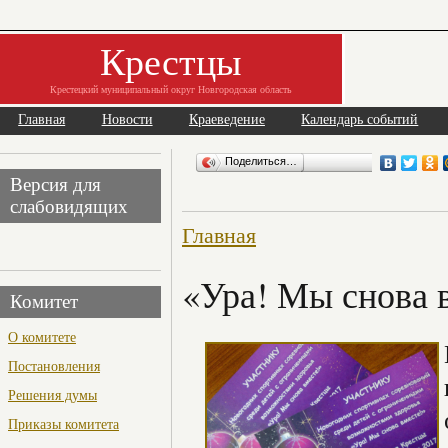
Крестцы
Крестецкий муниципальный округ Новгородская область
Главная
Новости
Краеведение
Календарь событий
Поделиться…
Версия для
слабовидящих
Главная
«Ура! Мы снова 
Комитет
О комитете
Постановления
Решения думы
Приказы комитета